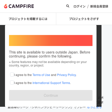
/
ログイン
新規会員登録
プロジェクトを掲載するには
プロジェクトをさがす
Welcome,
International users
This site is available to users outside Japan. Before
continuing, please confirm the following.
SportsCares
※ Some features may not be available depending on your
country, region, or project.
プロジェクトオーナー
I agree to the
Terms of Use
and
Privacy Policy
.
これまでに1回支援して1件のプロジェクトを投稿しています
I agree to the
International Support Terms
.
在住国：日本
現在地：未設定
出身国：日本
出身地：未設定
Continue
現役ラグビー選手の木村貴大（東京サントリーサンゴリアス所属）と木
村勇大（日野レッドドルフィンズ所属）です。ラグビー選手として日本
最高峰のリーグ「ジャパンラグビーリーグワン」でプレー
もっと見る