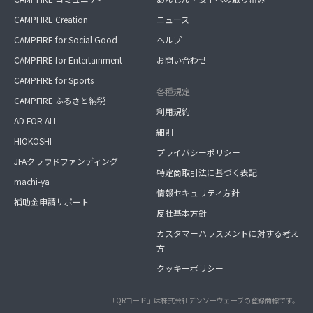
CAMPFIRE Creation
ニュース
CAMPFIRE for Social Good
ヘルプ
CAMPFIRE for Entertainment
お問い合わせ
CAMPFIRE for Sports
各種規定
CAMPFIRE ふるさと納税
利用規約
AD FOR ALL
細則
HIOKOSHI
プライバシーポリシー
JFAクラウドファンディング
特定商取引法に基づく表記
machi-ya
情報セキュリティ方針
補助金申請サポート
反社基本方針
カスタマーハラスメントに対する考え
方
クッキーポリシー
「QRコード」は株式会社デンソーウェーブの登録商標です。