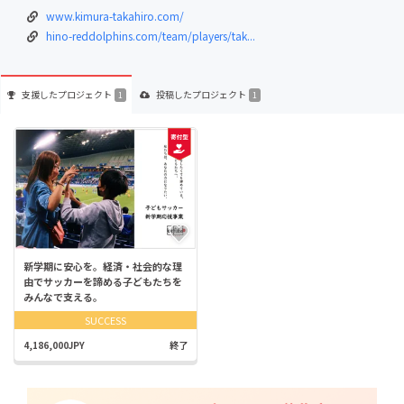
www.kimura-takahiro.com/
hino-reddolphins.com/team/players/tak...
支援した
プロジェクト
投稿した
プロジェクト
1
1
新学期に安心を。経済・社会的な理
由でサッカーを諦める子どもたちを
みんなで支える。
SUCCESS
4,186,000JPY
終了