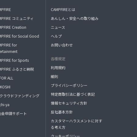
MPFIRE
CAMPFIREとは
MPFIRE コミュニティ
あんしん・安全への取り組み
PFIRE Creation
ニュース
PFIRE for Social Good
ヘルプ
PFIRE for
お問い合わせ
ertainment
各種規定
PFIRE for Sports
利用規約
MPFIRE ふるさと納税
細則
FOR ALL
プライバシーポリシー
KOSHI
特定商取引法に基づく表記
FAクラウドファンディング
情報セキュリティ方針
hi-ya
反社基本方針
助金申請サポート
カスタマーハラスメントに対す
る考え方
クッキーポリシー