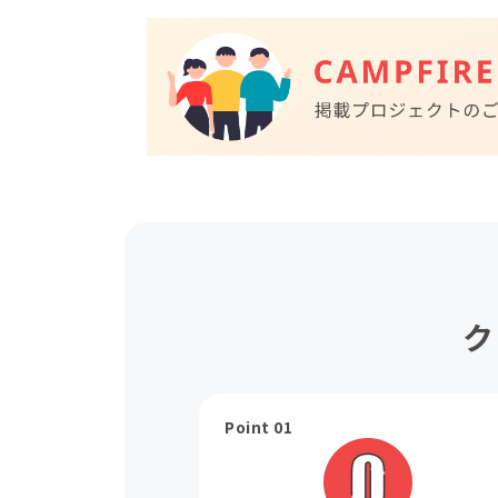
ク
Point 01