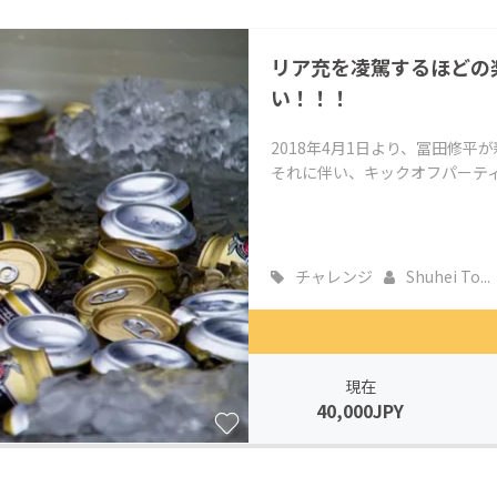
CAMPFIRE for Social Good
CAMPFIRE Creation
リア充を凌駕するほどの
CAMPFIREふるさと納税
machi-ya
コミュニティ
い！！！
2018年4月1日より、冨田修平
それに伴い、キックオフパーティ
チャレンジ
Shuhei To...
現在
40,000JPY