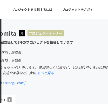
プロジェクトを掲載するには
プロジェクトをさがす
Tomita
プロジェクトオーナー
ターン
注目の新着プロジェクト
募集終了が近いプロ
0回支援して1件のプロジェクトを投稿しています
現在地：茨城県
音楽
舞台・パフォーマンス
出身地：茨城県
シュウヘイ)と申します。 茨城県つくば市在住、1984年1月生まれの現
ゲーム・サービス開発
フード・飲食店
。 友達や家族など、大切
もっと見る
書籍・雑誌出版
アニメ・漫画
ck-tsunagu.com/
チャレンジ
ビューティー・ヘルス
ェクト
1