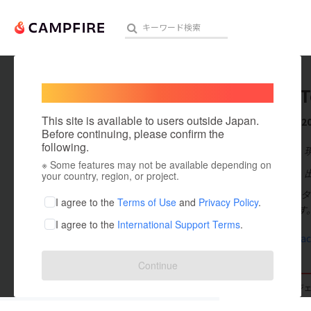
Welcome,
International users
Shuhei 
人気のプロジェクト
注目のリ
This site is available to users outside Japan.
これまでに2
Before continuing, please confirm the
following.
在住国：日本
※ Some features may not be available depending on
アート・写真
出身国：日本
your country, region, or project.
冨田修平(トミタ
テクノロジー・ガジェット
I agree to the
Terms of Use
and
Privacy Policy
.
く稀にあります
I agree to the
International Support Terms
.
映像・映画
www.lifeha
ビジネス・起業
Continue
まちづくり・地域活性化
支援した
プロジェクト
20
投稿した
プロジ