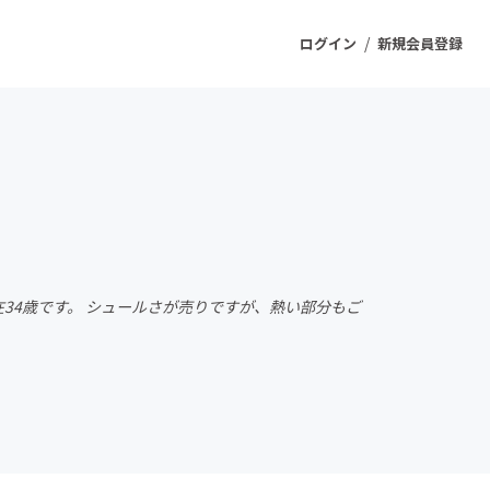
/
ログイン
新規会員登録
ジェクト
もうすぐ公開されます
プロダクト
在34歳です。 シュールさが売りですが、熱い部分もご
ファッション
スポーツ
ケア
ソーシャルグッド