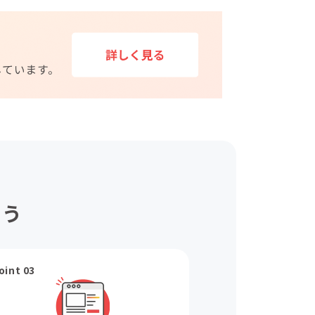
ょう
oint 03