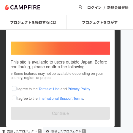
/
ログイン
新規会員登録
プロジェクトを掲載するには
プロジェクトをさがす
Welcome,
International users
This site is available to users outside Japan. Before
continuing, please confirm the following.
Shika club
※ Some features may not be available depending on your
country, region, or project.
プロジェクトオーナー
I agree to the
Terms of Use
and
Privacy Policy
.
これまでに6件のプロジェクトを投稿しています
I agree to the
International Support Terms
.
在住国：日本
現在地：茨城県
出身国：日本
出身地：茨城県
Continue
支援した
プロジェクト
投稿した
プロジェクト
0
6