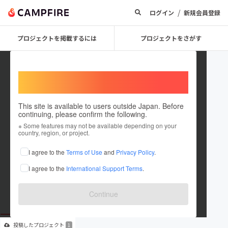
/
ログイン
新規会員登録
プロジェクトを掲載するには
プロジェクトをさがす
Welcome,
International users
This site is available to users outside Japan. Before
continuing, please confirm the following.
Seijiro Konno
※ Some features may not be available depending on your
country, region, or project.
プロジェクトオーナー
I agree to the
Terms of Use
and
Privacy Policy
.
これまでに12回支援して1件のプロジェクトを投稿しています
I agree to the
International Support Terms
.
在住国：日本
現在地：東京都
出身国：日本
出身地：東京都
Continue
投稿した
プロジェクト
1