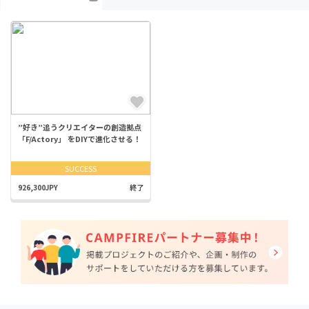
”好き”追うクリエイターの創造拠点
「F/Actory」 をDIYで進化させる！
SUCCESS
926,300JPY
終了