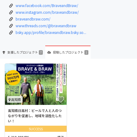
www.facebook.com/BraveandBraw/
www.instagram.com/braveandbraw/
braveandbraw.com/
www.threads.com/@braveandbraw
bsky.app/profile/braveandbraw.bsky.so...
支援した
プロジェクト
投稿した
プロジェクト
7
1
高知県
高知県日高村：ビールで人と人のつ
ながりを促進し、地域を活性化した
い！
SUCCESS