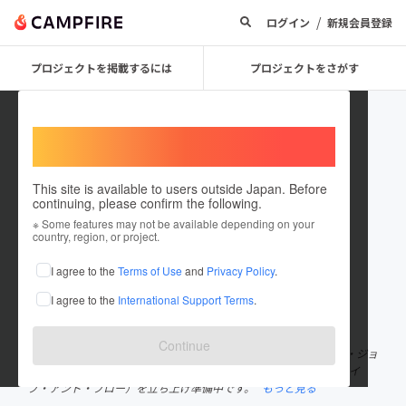
/
ログイン
新規会員登録
プロジェクトを掲載するには
プロジェクトをさがす
Welcome,
International users
This site is available to users outside Japan. Before
continuing, please confirm the following.
BRAVE&BRAW_ケルビー咲野
※ Some features may not be available depending on your
country, region, or project.
プロジェクトオーナー
I agree to the
Terms of Use
and
Privacy Policy
.
これまでに7回支援して1件のプロジェクトを投稿しています
I agree to the
International Support Terms
.
在住国：日本
現在地：高知県
出身国：日本
出身地：高知県
Continue
●ご挨拶 はじめまして。高知県日高村で、スコットランド人の夫・ジョ
ンと一緒に、クラフトビール醸造所BRAVE&BRAW（読み方：ブレイ
ブ・アンド・ブロー）を立ち上げ準備中です。
もっと見る