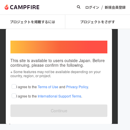
/
ログイン
新規会員登録
プロジェクトを掲載するには
プロジェクトをさがす
Welcome,
International users
This site is available to users outside Japan. Before
continuing, please confirm the following.
Sachiko_Yoshino
※ Some features may not be available depending on your
country, region, or project.
プロジェクトオーナー
I agree to the
Terms of Use
and
Privacy Policy
.
これまでに1回支援して1件のプロジェクトを投稿しています
I agree to the
International Support Terms
.
在住国：日本
現在地：東京都
出身国：未設定
Continue
www.sachiko-yoshino.net
www.nercoaula.net