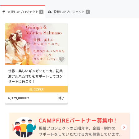
支援した
プロジェクト
投稿した
プロジェクト
1
1
世界一美しいギンガ×モニカ。初共
演アルバム作りをサポートしてコン
サートに行こう！
SUCCESS
6,379,000JPY
終了