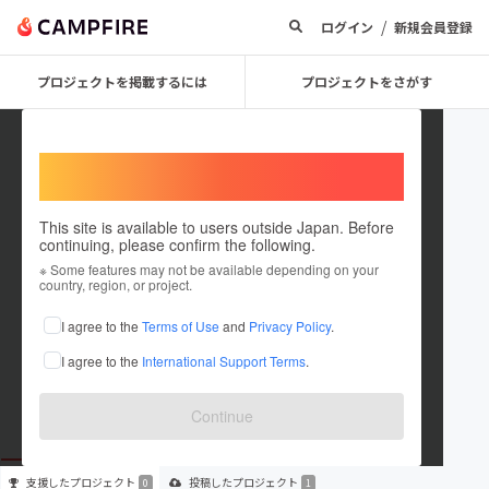
/
ログイン
新規会員登録
プロジェクトを掲載するには
プロジェクトをさがす
Welcome,
International users
This site is available to users outside Japan. Before
continuing, please confirm the following.
Sachie Kurono
※ Some features may not be available depending on your
country, region, or project.
プロジェクトオーナー
I agree to the
Terms of Use
and
Privacy Policy
.
これまでに1件のプロジェクトを投稿しています
I agree to the
International Support Terms
.
在住国：日本
現在地：京都府
出身国：日本
出身地：愛知県
Continue
支援した
プロジェクト
投稿した
プロジェクト
0
1