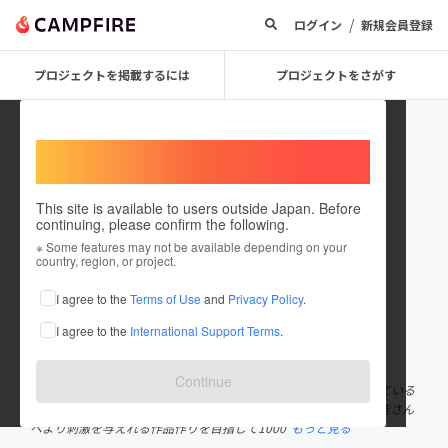
/
ログイン
新規会員登録
プロジェクトを掲載するには
プロジェクトをさがす
Welcome,
International users
This site is available to users outside Japan. Before
continuing, please confirm the following.
SUGIcHAAN
※ Some features may not be available depending on your
country, region, or project.
プロジェクトオーナー
I agree to the
Terms of Use
and
Privacy Policy
.
これまでに1件のプロジェクトを投稿しています
I agree to the
International Support Terms
.
在住国：日本
現在地：大阪府
出身国：日本
出身地：石川県
Continue
みなさん、初めまして杉本尚弥です。 今回はいつもお世話になっている
方をお呼びして集まって頂いたメンバーで、作品を制作します。 皆さん
へより刺激を与えれる作品作りを目指して1000
もっと見る