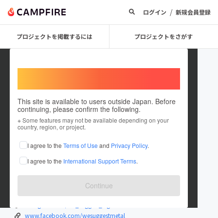
/
ログイン
新規会員登録
プロジェクトを掲載するには
プロジェクトをさがす
Welcome,
International users
This site is available to users outside Japan. Before
continuing, please confirm the following.
SUGGESTIONS
※ Some features may not be available depending on your
country, region, or project.
プロジェクトオーナー
I agree to the
Terms of Use
and
Privacy Policy
.
これまでに1件のプロジェクトを投稿しています
I agree to the
International Support Terms
.
在住国：日本
現在地：東京都
出身国：日本
出身地：大阪府
Continue
x.com/we_suggest_?s=21&t=v1cB9aeaNnob...
instagram.com/we_suggest_?igshid=MTI5...
www.facebook.com/wesuggestmetal