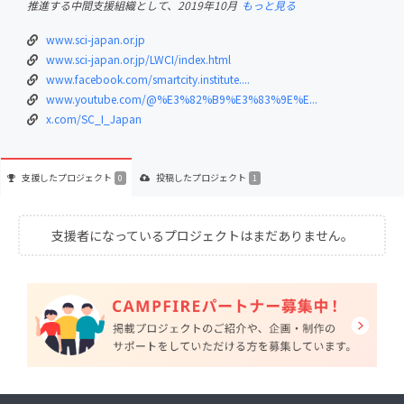
推進する中間支援組織として、2019年10月
もっと見る
www.sci-japan.or.jp
www.sci-japan.or.jp/LWCI/index.html
www.facebook.com/smartcity.institute....
www.youtube.com/@%E3%82%B9%E3%83%9E%E...
x.com/SC_I_Japan
支援した
プロジェクト
投稿した
プロジェクト
0
1
支援者になっているプロジェクトはまだありません。