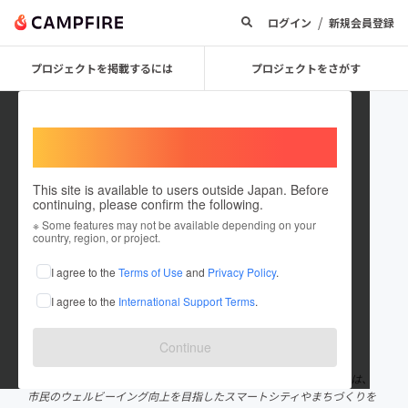
/
ログイン
新規会員登録
プロジェクトを掲載するには
プロジェクトをさがす
Welcome,
International users
This site is available to users outside Japan. Before
continuing, please confirm the following.
一般社団法人スマートシテイ・イ
※ Some features may not be available depending on your
country, region, or project.
ンスティテュート
I agree to the
Terms of Use
and
Privacy Policy
.
プロジェクトオーナー
I agree to the
International Support Terms
.
これまでに1件のプロジェクトを投稿しています
在住国：日本
現在地：東京都
Continue
出身国：日本
出身地：東京都
一般社団法人スマートシティ・インスティテュート（SCI-Japan）は、
市民のウェルビーイング向上を目指したスマートシティやまちづくりを