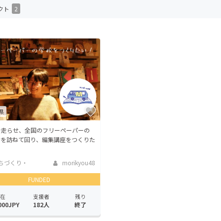
クト
2
CAMPFIRE for Social Good
CAMPFIRE Creation
CAMPFIREふるさと納税
machi-ya
コミュニティ
県
を走らせ、全国のフリーペーパーの
者を訪ねて回り、編集講座をつくりた
ちづくり・
morikyou48
活性化
FUNDED
在
支援者
残り
000JPY
182人
終了