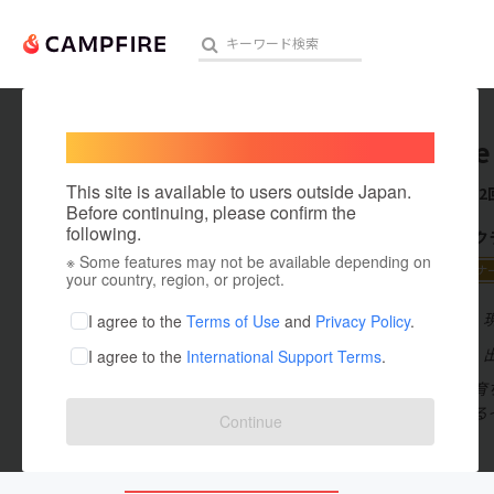
Welcome,
International users
Ryosuke
人気のプロジェクト
注目のリ
This site is available to users outside Japan.
これまでに2
Before continuing, please confirm the
following.
CAMPFIR
※ Some features may not be available depending on
アート・写真
2018 【パート
your country, region, or project.
テクノロジー・ガジェット
在住国：日本
I agree to the
Terms of Use
and
Privacy Policy
.
出身国：日本
I agree to the
International Support Terms
.
映像・映画
関西で生まれ育
ビジネス・起業
せな未来があるイ
Continue
まちづくり・地域活性化