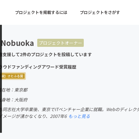
プロジェクトを掲載するには
プロジェクトをさがす
 Nobuoka
プロジェクトオーナー
ターン
注目の新着プロジェクト
募集終了が近いプロ
回支援して2件のプロジェクトを投稿しています
Eクラウドファンディングアワード受賞履歴
音楽
舞台・パフォーマンス
ナー賞】さとふる賞
ゲーム・サービス開発
フード・飲食店
現在地：東京都
出身地：大阪府
書籍・雑誌出版
アニメ・漫画
ち同志社大学卒業後、東京でITベンチャー企業に就職。Webのディレ
チャレンジ
ビューティー・ヘルス
メージが湧かなくなり、2007年6
もっと見る