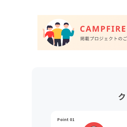
ク
Point 01