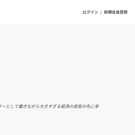
/
ログイン
新規会員登録
ジェクト
もうすぐ公開されます
プロダクト
ファッション
スポーツ
クターとして働きながら大きすぎる経済の成長の先に幸
ケア
ソーシャルグッド