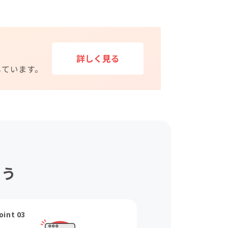
ょう
oint 03