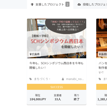
支援した
プロジェクト
2
投稿した
プロジェ
広島県
島根
今年も、SCHシンポジウム西日本を今年も
バン
開催したい！
制作
い！
まちづくり・
manabi_no...
ま
地域活性化
地域
SUCCESS
現在
支援者
残り
現
184,000JPY
33人
終了
1,265,