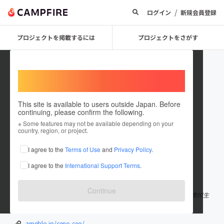
/
ログイン
新規会員登録
プロジェクトを掲載するには
プロジェクトをさがす
Welcome,
International users
This site is available to users outside Japan. Before
continuing, please confirm the following.
RyoIshikawa
※ Some features may not be available depending on your
country, region, or project.
プロジェクトオーナー
I agree to the
Terms of Use
and
Privacy Policy
.
これまでに5件のプロジェクトを投稿しています
I agree to the
International Support Terms
.
在住国：日本
現在地：東京都
出身国：日本
出身地：東京都
Continue
VANQUISH I was born 1975. 2004 started VANQUISH 1975年神奈川生
まれ。静岡育ち。 A Piece of cake!!!
ameblo.jp/ceno-ceo/