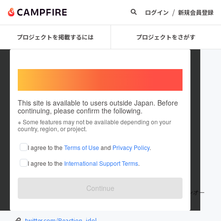
/
ログイン
新規会員登録
プロジェクトを掲載するには
プロジェクトをさがす
Welcome,
International users
This site is available to users outside Japan. Before
continuing, please confirm the following.
Rootstock
※ Some features may not be available depending on your
country, region, or project.
プロジェクトオーナー
I agree to the
Terms of Use
and
Privacy Policy
.
これまでに1件のプロジェクトを投稿しています
I agree to the
International Support Terms
.
在住国：日本
現在地：東京都
出身国：日本
出身地：未設定
Continue
会いに来るアイドルリアクション。 昨年夏頃コロナ禍、オンラインオー
ディションを経て結成。
twitter.com/Reaction_idol