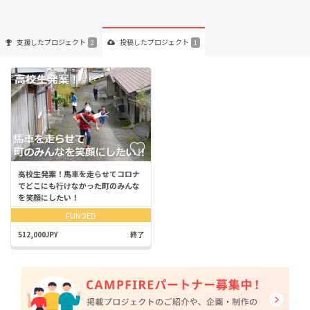
支援した
プロジェクト
投稿した
プロジェクト
2
1
高校生発案！馬車を走らせてコロナ
でどこにも行けなかった町のみんな
を笑顔にしたい！
FUNDED
512,000JPY
終了