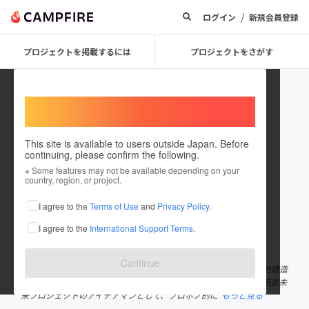
/
ログイン
新規会員登録
プロジェクトを掲載するには
プロジェクトをさがす
Welcome,
International users
This site is available to users outside Japan. Before
continuing, please confirm the following.
Roki_TabaruMiraiPJ
※ Some features may not be available depending on your
country, region, or project.
プロジェクトオーナー
I agree to the
Terms of Use
and
Privacy Policy
.
これまでに2回支援して1件のプロジェクトを投稿しています
I agree to the
International Support Terms
.
在住国：日本
現在地：熊本県
出身国：日本
出身地：宮崎県
Continue
プロジェクトのテキスト案は高校生が作成してくれました！ 歴史的建造
物等を活かして高千穂町田原地区の活性化に取り組む、NPO法人田原未
来プロジェクトのアイデアマンとして、プロボノ的に
もっと見る