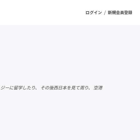
/
ログイン
新規会員登録
ジェクト
もうすぐ公開されます
プロダクト
ィジーに留学したり、 その後西日本を見て周り、 空港
ファッション
スポーツ
ケア
ソーシャルグッド