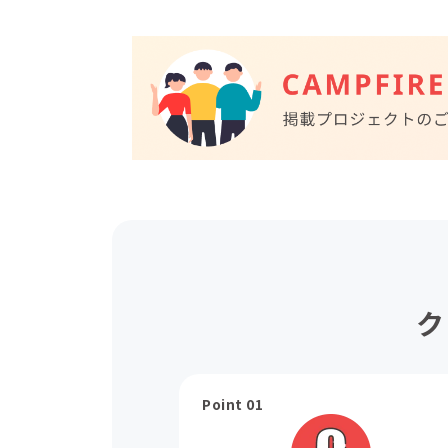
ク
Point 01