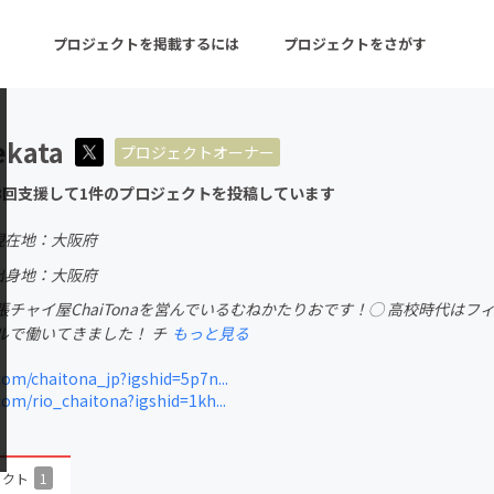
プロジェクトを掲載するには
プロジェクトをさがす
ekata
プロジェクトオーナー
ターン
注目の新着プロジェクト
募集終了が近いプロ
3回支援して1件のプロジェクトを投稿しています
現在地：大阪府
音楽
舞台・パフォーマンス
出身地：大阪府
チャイ屋ChaiTonaを営んでいるむねかたりおです！◯ 高校時代はフ
ゲーム・サービス開発
フード・飲食店
ルで働いてきました！ チ
もっと見る
書籍・雑誌出版
アニメ・漫画
om/chaitona_jp?igshid=5p7n...
om/rio_chaitona?igshid=1kh...
チャレンジ
ビューティー・ヘルス
ェクト
1