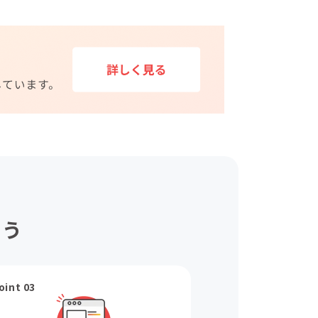
ょう
oint 03