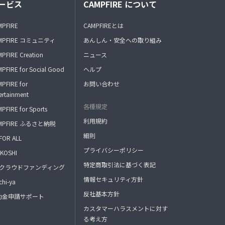
ービス
CAMPFIRE について
MPFIRE
CAMPFIREとは
MPFIRE コミュニティ
あんしん・安全への取り組み
PFIRE Creation
ニュース
PFIRE for Social Good
ヘルプ
PFIRE for
お問い合わせ
ertainment
各種規定
PFIRE for Sports
利用規約
MPFIRE ふるさと納税
細則
FOR ALL
プライバシーポリシー
KOSHI
特定商取引法に基づく表記
FAクラウドファンディング
情報セキュリティ方針
hi-ya
反社基本方針
助金申請サポート
カスタマーハラスメントに対す
る考え方