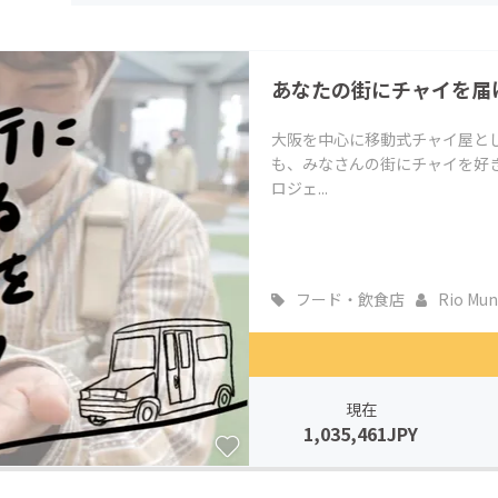
CAMPFIRE for Social Good
CAMPFIRE Creation
CAMPFIREふるさと納税
machi-ya
コミュニティ
あなたの街にチャイを届
大阪を中心に移動式チャイ屋とし
も、みなさんの街にチャイを好
ロジェ...
フード・飲食店
Rio Mun
現在
1,035,461JPY