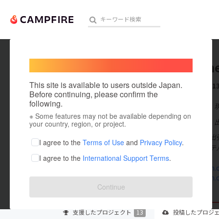
Welcome,
International users
Rio Mun
人気のプロジェクト
注目のリ
This site is available to users outside Japan.
これまでに1
Before continuing, please confirm the
following.
在住国：日本
※ Some features may not be available depending on
アート・写真
出身国：日本
your country, region, or project.
大阪を中心に出張
テクノロジー・ガジェット
I agree to the
Terms of Use
and
Privacy Policy
.
や淡路島のホテ
I agree to the
International Support Terms
.
映像・映画
instagram.c
instagram.c
ビジネス・起業
Continue
まちづくり・地域活性化
支援した
プロジェクト
13
投稿した
プロジ