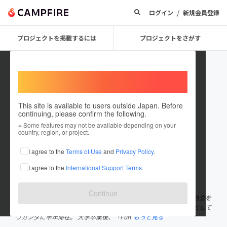
/
ログイン
新規会員登録
プロジェクトを掲載するには
プロジェクトをさがす
Welcome,
International users
This site is available to users outside Japan. Before
continuing, please confirm the following.
Riku Ishizaki
※ Some features may not be available depending on your
country, region, or project.
プロジェクトオーナー
I agree to the
Terms of Use
and
Privacy Policy
.
これまでに12回支援して1件のプロジェクトを投稿しています
I agree to the
International Support Terms
.
在住国：日本
現在地：大阪府
出身国：日本
出身地：大阪府
Continue
関西大学文学部卒業 大学中、アフリカのウガンダで孤児院の運営自立を
目指して養鶏事業を開始。 文部科学省トビタテ留学JAPAN８期生として
ウガンダに半年滞在。 大学卒業後、「Fun
もっと見る