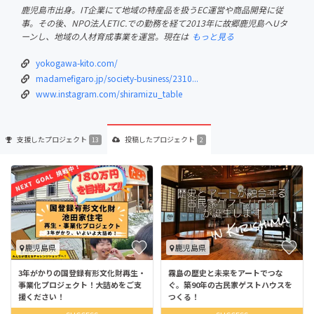
鹿児島市出身。IT企業にて地域の特産品を扱うEC運営や商品開発に従
事。その後、NPO法人ETIC.での勤務を経て2013年に故郷鹿児島へUタ
ーンし、地域の人材育成事業を運営。現在は
もっと見る
yokogawa-kito.com/
madamefigaro.jp/society-business/2310...
www.instagram.com/shiramizu_table
支援した
プロジェクト
投稿した
プロジェクト
13
2
鹿児島県
鹿児島県
3年がかりの国登録有形文化財再生・
霧島の歴史と未来をアートでつな
事業化プロジェクト！大詰めをご支
ぐ。築90年の古民家ゲストハウスを
援ください！
つくる！