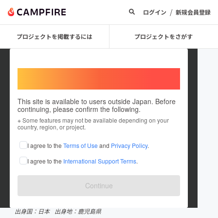
/
ログイン
新規会員登録
プロジェクトを掲載するには
プロジェクトをさがす
Welcome,
International users
This site is available to users outside Japan. Before
continuing, please confirm the following.
RieShiramizu
※ Some features may not be available depending on your
country, region, or project.
プロジェクトオーナー
I agree to the
Terms of Use
and
Privacy Policy
.
これまでに13回支援して2件のプロジェクトを投稿しています
I agree to the
International Support Terms
.
CAMPFIREクラウドファンディングアワード受賞履歴
2024.5 ノミネート
Continue
在住国：日本
現在地：鹿児島県
出身国：日本
出身地：鹿児島県