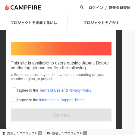
/
ログイン
新規会員登録
プロジェクトを掲載するには
プロジェクトをさがす
Welcome,
International users
This site is available to users outside Japan. Before
continuing, please confirm the following.
REC_PROGRAM
※ Some features may not be available depending on your
country, region, or project.
プロジェクトオーナー
I agree to the
Terms of Use
and
Privacy Policy
.
これまでに1件のプロジェクトを投稿しています
I agree to the
International Support Terms
.
在住国：未設定
出身国：未設定
Continue
支援した
プロジェクト
投稿した
プロジェクト
0
1