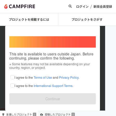
/
ログイン
新規会員登録
プロジェクトを掲載するには
プロジェクトをさがす
Welcome,
International users
This site is available to users outside Japan. Before
continuing, please confirm the following.
Plasis
※ Some features may not be available depending on your
country, region, or project.
プロジェクトオーナー
I agree to the
Terms of Use
and
Privacy Policy
.
これまでに1回支援して1件のプロジェクトを投稿しています
I agree to the
International Support Terms
.
在住国：日本
現在地：未設定
出身国：日本
出身地：未設定
Continue
支援した
プロジェクト
投稿した
プロジェクト
1
1