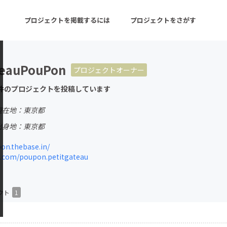
プロジェクトを掲載するには
プロジェクトをさがす
teauPouPon
プロジェクトオーナー
ターン
注目の新着プロジェクト
募集終了が近いプロ
件のプロジェクトを投稿しています
現在地：東京都
音楽
舞台・パフォーマンス
出身地：東京都
ゲーム・サービス開発
フード・飲食店
n.thebase.in/
.com/poupon.petitgateau
書籍・雑誌出版
アニメ・漫画
チャレンジ
ビューティー・ヘルス
クト
1