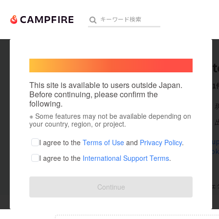
Welcome,
International users
PetitGa
人気のプロジェクト
注目のリ
This site is available to users outside Japan.
これまでに1
Before continuing, please confirm the
following.
在住国：日本
※ Some features may not be available depending on
アート・写真
出身国：日本
your country, region, or project.
テクノロジー・ガジェット
gateaupoupo
I agree to the
Terms of Use
and
Privacy Policy
.
m.facebook
I agree to the
International Support Terms
.
映像・映画
ビジネス・起業
支援した
プロジェクト
0
投稿した
プロジェ
Continue
まちづくり・地域活性化