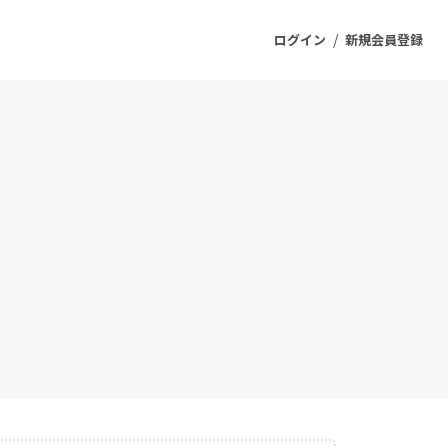
/
ログイン
新規会員登録
ジェクト
もうすぐ公開されます
プロダクト
ファッション
スポーツ
ケア
ソーシャルグッド