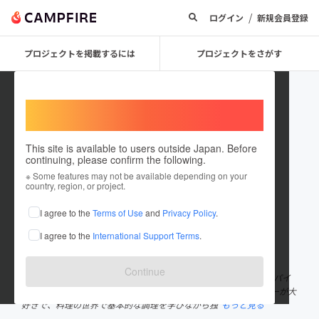
/
ログイン
新規会員登録
プロジェクトを掲載するには
プロジェクトをさがす
Welcome,
International users
This site is available to users outside Japan. Before
continuing, please confirm the following.
Pan_curry
※ Some features may not be available depending on your
country, region, or project.
プロジェクトオーナー
I agree to the
Terms of Use
and
Privacy Policy
.
これまでに4回支援して1件のプロジェクトを投稿しています
I agree to the
International Support Terms
.
在住国：日本
現在地：宮崎県
出身国：日本
出身地：宮崎県
Continue
宮崎県日向市出身29歳、あだ名がパンくん。 現在宮崎市内で「スパイ
スカレー屋パンくんのカレー」を営んでます。 幼少の頃からカレーが大
好きで、料理の世界で基本的な調理を学びながら独
もっと見る