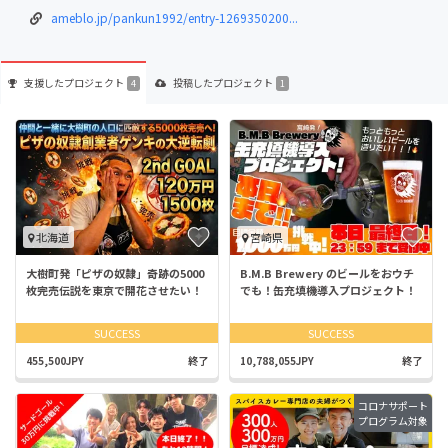
ameblo.jp/pankun1992/entry-1269350200...
支援した
プロジェクト
投稿した
プロジェクト
4
1
北海道
宮崎県
大樹町発「ピザの奴隷」奇跡の5000
B.M.B Brewery のビールをおウチ
枚完売伝説を東京で開花させたい！
でも！缶充填機導入プロジェクト！
SUCCESS
SUCCESS
455,500JPY
終了
10,788,055JPY
終了
コロナサポート
プログラム対象