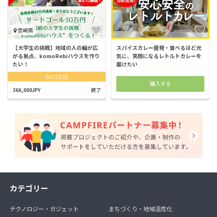
宮崎県
【大学生の挑戦】地域の人の輪が広
スパイスカレー屋発・食べるほど元
がる拠点、komoRebiハウスを作り
気に、笑顔になるレトルトカレーを
たい！
届けたい
SUCCESS
購入する
366,000JPY
終了
カテゴリー
テクノロジー・ガジェット
まちづくり・地域活性化