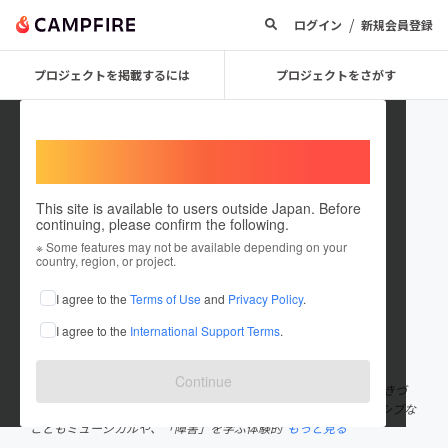
/
ログイン
新規会員登録
プロジェクトを掲載するには
プロジェクトをさがす
Welcome,
International users
This site is available to users outside Japan. Before
continuing, please confirm the following.
Otonoha
※ Some features may not be available depending on your
country, region, or project.
プロジェクトオーナー
I agree to the
Terms of Use
and
Privacy Policy
.
これまでに11回支援して2件のプロジェクトを投稿しています
I agree to the
International Support Terms
.
在住国：日本
現在地：東京都
出身国：日本
出身地：静岡県
Continue
Otonohaは2021年に設立し、「社会が作る障害・個人が感じる生きづ
らさを減らす」ことをミッションに活動しています。 インクルーシブな
こどもミュージカルや、「障害」を学ぶ体験的
もっと見る