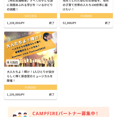
【特別支援教育】すべての子ども達
地元でとれた安心のお野菜を、地元
に笑顔あふれる学びを！いるかどり
の子育て世帯の人たち100世帯に届
の挑戦！
けたい！
SUCCESS
FUNDED
1,238,050JPY
終了
52,000JPY
終了
大阪府
大人たちよ！輝け！1人ひとりが自分
らしく輝く新感覚のミュージカルを
開催！
FUNDED
1,230,000JPY
終了