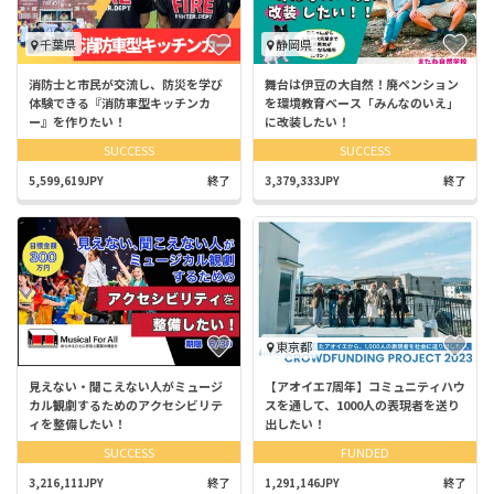
千葉県
静岡県
消防士と市民が交流し、防災を学び
舞台は伊豆の大自然！廃ペンション
体験できる『消防車型キッチンカ
を環境教育ベース「みんなのいえ」
ー』を作りたい！
に改装したい！
SUCCESS
SUCCESS
5,599,619JPY
終了
3,379,333JPY
終了
東京都
見えない・聞こえない人がミュージ
【アオイエ7周年】コミュニティハウ
カル観劇するためのアクセシビリテ
スを通して、1000人の表現者を送り
ィを整備したい！
出したい！
SUCCESS
FUNDED
3,216,111JPY
終了
1,291,146JPY
終了