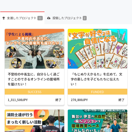
支援した
プロジェクト
投稿した
プロジェクト
11
2
不登校の中高生に、自分らしく過ご
「もじぬりえかるた」を広めて、文
すことのできるオンラインの居場所
字の楽しさを子どもたちに伝えた
を届けたい！
い！
SUCCESS
FUNDED
1,311,500JPY
終了
270,800JPY
終了