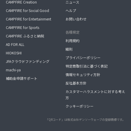
CAMPFIRE Creation
ニュース
CAMPFIRE for Social Good
ヘルプ
CAMPFIRE for Entertainment
お問い合わせ
CAMPFIRE for Sports
各種規定
CAMPFIRE ふるさと納税
利用規約
AD FOR ALL
細則
HIOKOSHI
プライバシーポリシー
JFAクラウドファンディング
特定商取引法に基づく表記
machi-ya
情報セキュリティ方針
補助金申請サポート
反社基本方針
カスタマーハラスメントに対する考え
方
クッキーポリシー
「QRコード」は株式会社デンソーウェーブの登録商標です。