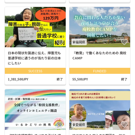
福岡県
日本の現状を国連に伝え、障害児も
『教育』で働くあなたのための 廃校
普通学校に通うのが当たり前の日本
CAMP
にしたい
SUCCESS
FUNDED
1,381,500JPY
終了
55,500JPY
終了
愛媛県