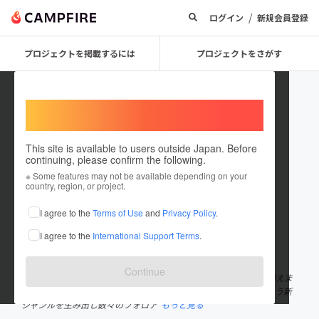
/
ログイン
新規会員登録
プロジェクトを掲載するには
プロジェクトをさがす
Welcome,
International users
This site is available to users outside Japan. Before
continuing, please confirm the following.
Organ bar
※ Some features may not be available depending on your
country, region, or project.
プロジェクトオーナー
I agree to the
Terms of Use
and
Privacy Policy
.
これまでに1回支援して1件のプロジェクトを投稿しています
I agree to the
International Support Terms
.
在住国：日本
現在地：東京都
出身国：未設定
Continue
1995年に渋谷宇田川町にオープンし、今年2020年には25周年を迎えま
す。ミックステープ「Organ b.SUITE」は「オルガンバー系」という新
ジャンルを生み出し数々のフォロア
もっと見る