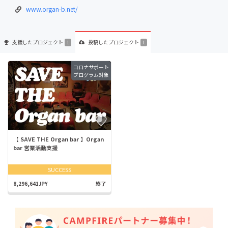
www.organ-b.net/
支援した
プロジェクト
投稿した
プロジェクト
1
1
コロナサポート
プログラム対象
【 SAVE THE Organ bar 】Organ
bar 営業活動支援
SUCCESS
8,296,641JPY
終了