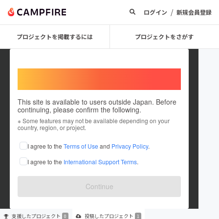
/
ログイン
新規会員登録
プロジェクトを掲載するには
プロジェクトをさがす
Welcome,
International users
This site is available to users outside Japan. Before
continuing, please confirm the following.
OnebyOneMusic
※ Some features may not be available depending on your
country, region, or project.
プロジェクトオーナー
I agree to the
Terms of Use
and
Privacy Policy
.
これまでに1件のプロジェクトを投稿しています
I agree to the
International Support Terms
.
在住国：日本
現在地：東京都
出身国：日本
出身地：東京都
Continue
支援した
プロジェクト
投稿した
プロジェクト
0
1