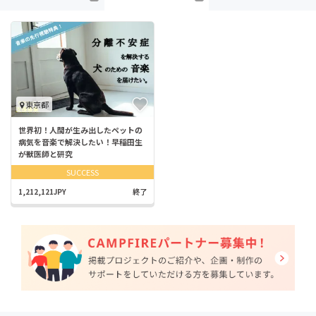
東京都
世界初！人間が生み出したペットの
病気を音楽で解決したい！早稲田生
が獣医師と研究
SUCCESS
1,212,121JPY
終了