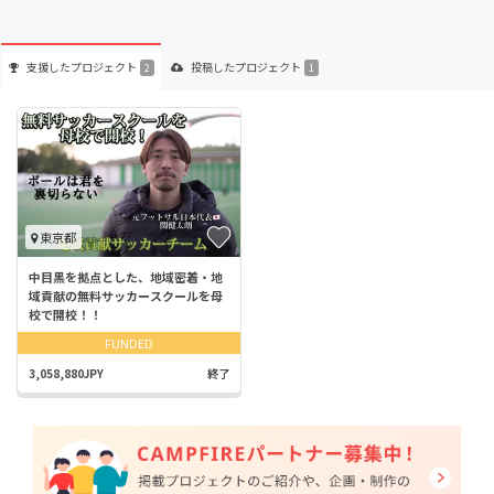
支援した
プロジェクト
投稿した
プロジェクト
2
1
東京都
中目黒を拠点とした、地域密着・地
域貢献の無料サッカースクールを母
校で開校！！
FUNDED
3,058,880JPY
終了