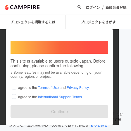
/
ログイン
新規会員登録
プロジェクトを掲載するには
プロジェクトをさがす
Welcome,
International users
This site is available to users outside Japan. Before
continuing, please confirm the following.
Ocean TOM
※ Some features may not be available depending on your
country, region, or project.
プロジェクトオーナー
I agree to the
Terms of Use
and
Privacy Policy
.
これまでに2回支援して1件のプロジェクトを投稿しています
I agree to the
International Support Terms
.
在住国：日本
現在地：神奈川県
出身国：日本
出身地：神奈川県
Continue
横浜市在住の「健康とアスリートに特化した美容師」の永島 登夢（TO
M）です。 今回、三兄弟のスペイン挑戦の夢を応援したく投稿させて頂
きました。 三兄弟の夢は『3人揃って日本代表にな
もっと見る