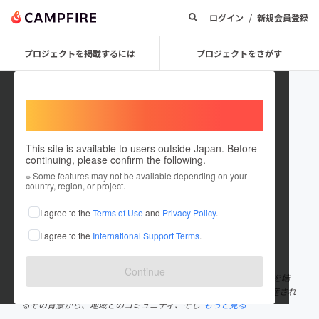
/
ログイン
新規会員登録
プロジェクトを掲載するには
プロジェクトをさがす
Welcome,
International users
This site is available to users outside Japan. Before
continuing, please confirm the following.
ROUTEMAP COFFEE ROASTERS
※ Some features may not be available depending on your
country, region, or project.
プロジェクトオーナー
I agree to the
Terms of Use
and
Privacy Policy
.
これまでに5回支援して2件のプロジェクトを投稿しています
I agree to the
International Support Terms
.
在住国：日本
現在地：千葉県
出身国：日本
出身地：千葉県
Continue
"ROUTEMAP"───コーヒーをきっかけに広がり、繋がる。道筋を結
び描かれていく地図のように。 千葉県成田市にて、コーヒーが生産され
るその背景から、地域とのコミュニティ、そし
もっと見る