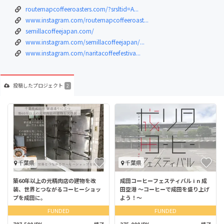
routemapcoffeeroasters.com/?srsltid=A...
www.instagram.com/routemapcoffeeroast...
semillacoffeejapan.com/
www.instagram.com/semillacoffeejapan/...
www.instagram.com/naritacoffeefestiva...
投稿した
プロジェクト
2
千葉県
千葉県
築60年以上の元精肉店の建物を改
成田コーヒーフェスティバル i n 成
装、世界とつながるコーヒーショッ
田空港 〜コーヒーで成田を盛り上げ
プを成田に。
よう！〜
FUNDED
FUNDED