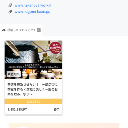
www.nakanoya.works/
www.nagomi-koan.jp/
投稿した
プロジェクト
1
愛知県
茶道を普及させたい！ ～商店街に
茶室を作る×気軽に楽しく一服のお
茶を飲み、学ぶ～
SUCCESS
7,882,888JPY
終了