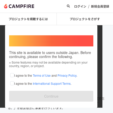
/
ログイン
新規会員登録
プロジェクトを掲載するには
プロジェクトをさがす
Welcome,
International users
This site is available to users outside Japan. Before
continuing, please confirm the following.
Nakanoya Inc
※ Some features may not be available depending on your
country, region, or project.
プロジェクトオーナー
I agree to the
Terms of Use
and
Privacy Policy
.
これまでに10回支援して1件のプロジェクトを投稿しています
I agree to the
International Support Terms
.
在住国：日本
現在地：愛知県
出身国：日本
出身地：広島県
Continue
2008年2月29日創業 2021年拠点を名古屋市に移し、 「日本の伝統文化
をわかりやすく、楽しく広めて、皆様の人生をちょっぴり豊かにす
る。」を経営理念に事業を行っています。