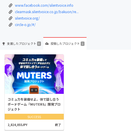
www.facebook.com/silentvoice.info
clearmask.silentvoice.co.jp/bakuon/re...
silentvoice.org/
circle-o.jp/#/
支援した
プロジェクト
投稿した
プロジェクト
8
1
コミュ力を装備せよ。体で話し合う
ボードゲーム『MUTERS』開発プロ
ジェクト
SUCCESS
2,824,055JPY
終了