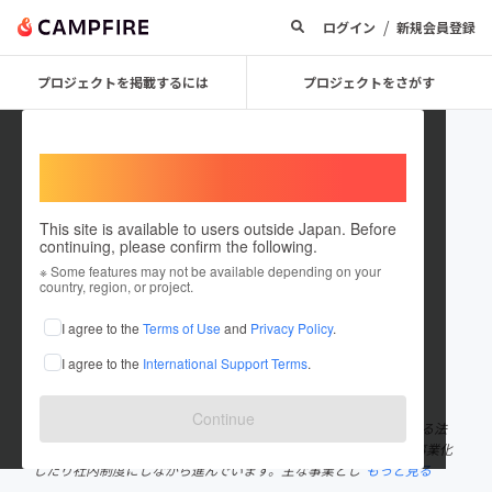
/
ログイン
新規会員登録
プロジェクトを掲載するには
プロジェクトをさがす
Welcome,
International users
This site is available to users outside Japan. Before
continuing, please confirm the following.
NPO_Silent Voice
※ Some features may not be available depending on your
country, region, or project.
プロジェクトオーナー
I agree to the
Terms of Use
and
Privacy Policy
.
これまでに8回支援して1件のプロジェクトを投稿しています
I agree to the
International Support Terms
.
在住国：日本
現在地：大阪府
出身国：日本
出身地：大阪府
Continue
DEAF（聞こえない・聞こえにくい人）と聴者が半数ずつ働いている法
人です。それぞれの視点や立場で「お互いにとって良いこと」を事業化
したり社内制度にしながら進んでいます。主な事業とし
もっと見る