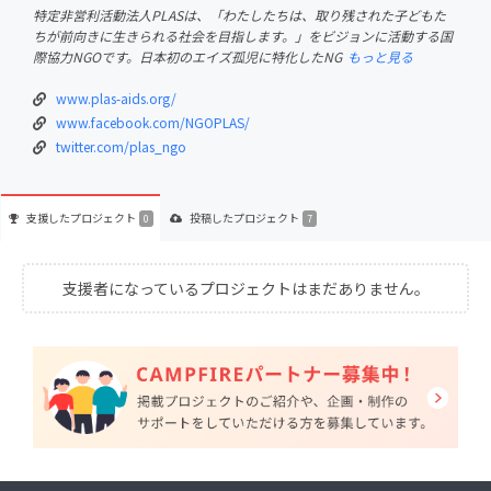
特定非営利活動法人PLASは、「わたしたちは、取り残された子どもた
ちが前向きに生きられる社会を目指します。」をビジョンに活動する国
際協力NGOです。日本初のエイズ孤児に特化したNG
もっと見る
www.plas-aids.org/
www.facebook.com/NGOPLAS/
twitter.com/plas_ngo
支援した
プロジェクト
投稿した
プロジェクト
0
7
支援者になっているプロジェクトはまだありません。