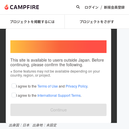
/
ログイン
新規会員登録
プロジェクトを掲載するには
プロジェクトをさがす
Welcome,
International users
This site is available to users outside Japan. Before
continuing, please confirm the following.
NGOPLAS
※ Some features may not be available depending on your
country, region, or project.
プロジェクトオーナー
I agree to the
Terms of Use
and
Privacy Policy
.
これまでに7件のプロジェクトを投稿しています
I agree to the
International Support Terms
.
CAMPFIREクラウドファンディングアワード受賞履歴
2024.8 ノミネート
Continue
在住国：日本
現在地：未設定
出身国：日本
出身地：未設定