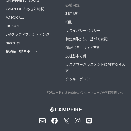
CAMPFIRE for Sports
各種規定
CAMPFIRE ふるさと納税
利用規約
AD FOR ALL
細則
HIOKOSHI
プライバシーポリシー
JFAクラウドファンディング
特定商取引法に基づく表記
machi-ya
情報セキュリティ方針
補助金申請サポート
反社基本方針
カスタマーハラスメントに対する考え
方
クッキーポリシー
「QRコード」は株式会社デンソーウェーブの登録商標です。