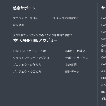
起案サポート
サ
プロジェクトを作る
スタッフに相談する
CA
資料請求
CA
CAM
クラウドファンディングのノウハウを無料で学ぼう
CAM
CAMPFIREアカデミー
CAM
Ent
CAMPFIREアカデミーとは
説明会・相談会
CAM
クラウドファンディングとは
サポートサービス
CA
プロジェクトの作り方
実施事例
AD 
プロジェクトの広め方
統計データ
HIO
J
mac
補