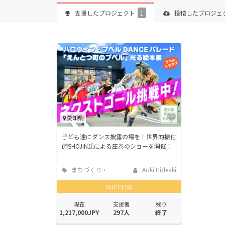
支援した
プロジェクト
1
投稿した
プロジェ
愛知県
子ども達にダンス披露の場を！世界的振付
師SHOJIN氏による圧巻のショーを開催！
まちづくり・
Aoki Hideaki
地域活性化
SUCCESS
現在
支援者
残り
1,217,000JPY
297人
終了