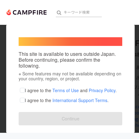
Welcome,
International users
NGO TO
人気のプロジェクト
注目のリ
This site is available to users outside Japan.
これまでに1
Before continuing, please confirm the
following.
在住国：日本
※ Some features may not be available depending on
アート・写真
出身国：日本
your country, region, or project.
私たちはアフリ
テクノロジー・ガジェット
I agree to the
Terms of Use
and
Privacy Policy
.
す。 活動軸は、
I agree to the
International Support Terms
.
映像・映画
tofajapan.
www.facebo
ビジネス・起業
Continue
www.instag
www.npo-hom
まちづくり・地域活性化