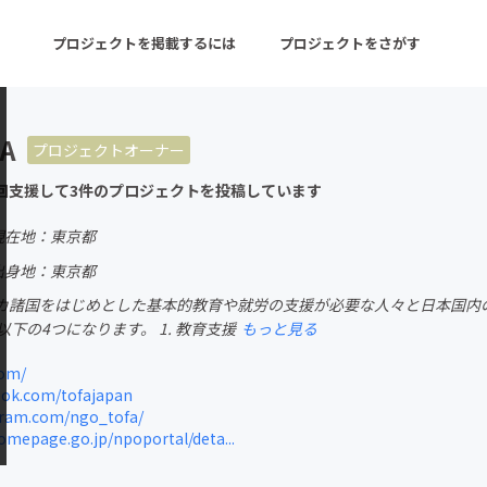
プロジェクトを掲載するには
プロジェクトをさがす
FA
プロジェクトオーナー
ターン
注目の新着プロジェクト
募集終了が近いプロ
回支援して3件のプロジェクトを投稿しています
現在地：東京都
音楽
舞台・パフォーマンス
出身地：東京都
カ諸国をはじめとした基本的教育や就労の支援が必要な人々と日本国内
ゲーム・サービス開発
フード・飲食店
以下の4つになります。 1. 教育支援
もっと見る
書籍・雑誌出版
アニメ・漫画
com/
ok.com/tofajapan
チャレンジ
ビューティー・ヘルス
ram.com/ngo_tofa/
epage.go.jp/npoportal/deta...