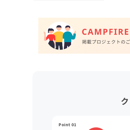
ク
Point 01