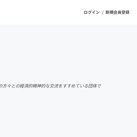
/
ログイン
新規会員登録
ジェクト
もうすぐ公開されます
プロダクト
の方々との経済的精神的な交流をすすめている団体で
ファッション
スポーツ
ケア
ソーシャルグッド