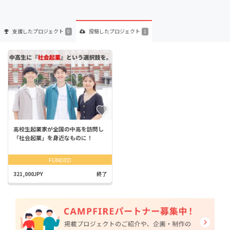
支援した
プロジェクト
投稿した
プロジェクト
0
1
高校生起業家が全国の中高を訪問し
「社会起業」を身近なものに！
FUNDED
321,000JPY
終了