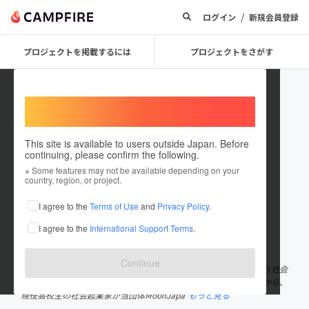
/
ログイン
新規会員登録
プロジェクトを掲載するには
プロジェクトをさがす
Welcome,
International users
This site is available to users outside Japan. Before
continuing, please confirm the following.
MoonJapan
※ Some features may not be available depending on your
country, region, or project.
プロジェクトオーナー
I agree to the
Terms of Use
and
Privacy Policy
.
これまでに1件のプロジェクトを投稿しています
I agree to the
International Support Terms
.
在住国：日本
現在地：未設定
出身国：日本
出身地：未設定
Continue
中高生に起業するという選択肢を与えたい…！ そして起業するなら社会
に貢献できる「社会起業」も視野に入れてほしい…！ こんな思いから、
現役高校生の社会起業家が当団体MoonJapa
もっと見る