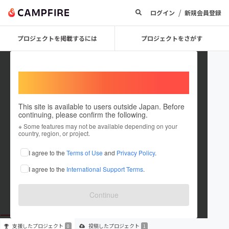
/
ログイン
新規会員登録
プロジェクトを掲載するには
プロジェクトをさがす
Welcome,
International users
This site is available to users outside Japan. Before
continuing, please confirm the following.
Mamede
※ Some features may not be available depending on your
country, region, or project.
プロジェクトオーナー
I agree to the
Terms of Use
and
Privacy Policy
.
これまでに1件のプロジェクトを投稿しています
I agree to the
International Support Terms
.
在住国：未設定
出身国：未設定
Continue
支援した
プロジェクト
投稿した
プロジェクト
0
1