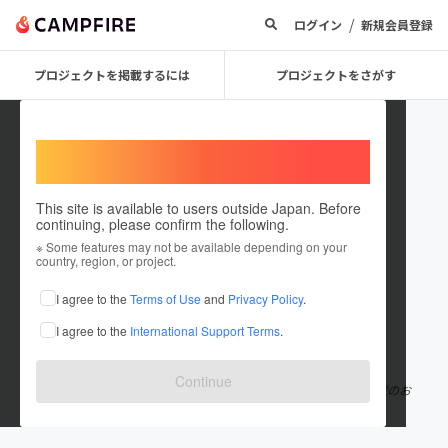
/
ログイン
新規会員登録
プロジェクトを掲載するには
プロジェクトをさがす
Welcome,
International users
This site is available to users outside Japan. Before
continuing, please confirm the following.
Makoto Ono 555
※ Some features may not be available depending on your
country, region, or project.
プロジェクトオーナー
I agree to the
Terms of Use
and
Privacy Policy
.
これまでに1回支援して1件のプロジェクトを投稿しています
I agree to the
International Support Terms
.
在住国：日本
現在地：岡山県
出身国：日本
出身地：岡山県
Continue
岡山県津山市在住 環境コンサルタント 著書:「みんなでできる地球のお
そうじ〜わたしから始める環境革命〜」