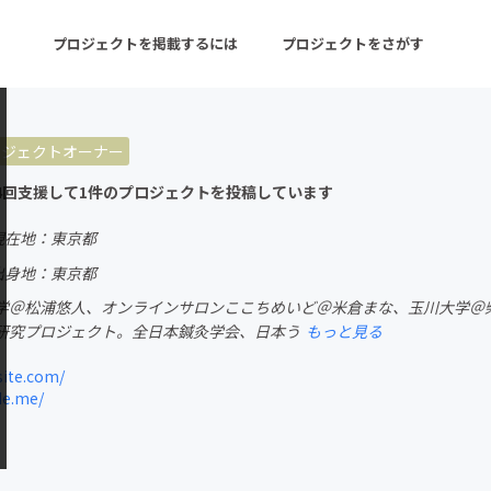
プロジェクトを掲載するには
プロジェクトをさがす
ロジェクトオーナー
ターン
注目の新着プロジェクト
募集終了が近いプロ
4回支援して1件のプロジェクトを投稿しています
現在地：東京都
音楽
舞台・パフォーマンス
出身地：東京都
学＠松浦悠人、オンラインサロンここちめいど＠米倉まな、玉川大学＠
ゲーム・サービス開発
フード・飲食店
研究プロジェクト。全日本鍼灸学会、日本う
もっと見る
書籍・雑誌出版
アニメ・漫画
ite.com/
e.me/
チャレンジ
ビューティー・ヘルス