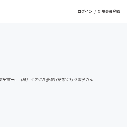
/
ログイン
新規会員登録
ジェクト
もうすぐ公開されます
プロダクト
柴田健一、（株）ケアクル@澤谷拓郎が行う電子カル
ファッション
スポーツ
ケア
ソーシャルグッド