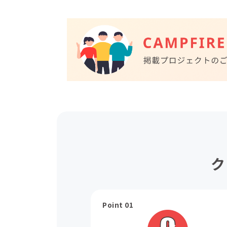
ク
Point 01