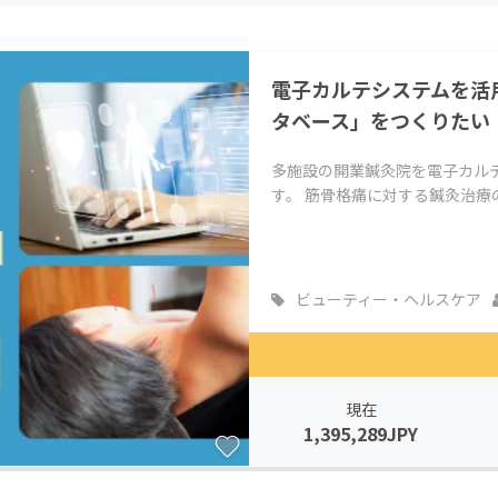
CAMPFIRE for Social Good
CAMPFIRE Creation
CAMPFIREふるさと納税
machi-ya
コミュニティ
電子カルテシステムを活
タベース」をつくりたい
多施設の開業鍼灸院を電子カル
す。 筋骨格痛に対する鍼灸治
ビューティー・ヘルスケア
現在
1,395,289JPY