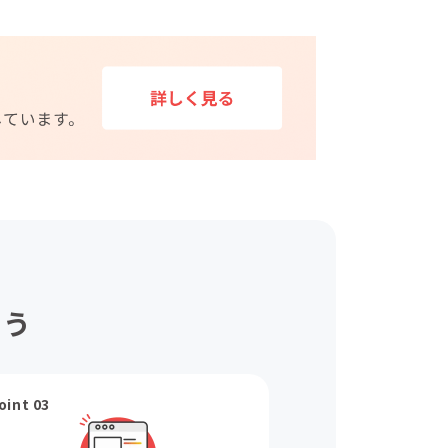
ょう
oint 03