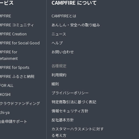
ービス
CAMPFIRE について
MPFIRE
CAMPFIREとは
MPFIRE コミュニティ
あんしん・安全への取り組み
PFIRE Creation
ニュース
PFIRE for Social Good
ヘルプ
PFIRE for
お問い合わせ
ertainment
各種規定
PFIRE for Sports
利用規約
MPFIRE ふるさと納税
細則
FOR ALL
プライバシーポリシー
KOSHI
特定商取引法に基づく表記
FAクラウドファンディング
情報セキュリティ方針
hi-ya
反社基本方針
助金申請サポート
カスタマーハラスメントに対す
る考え方