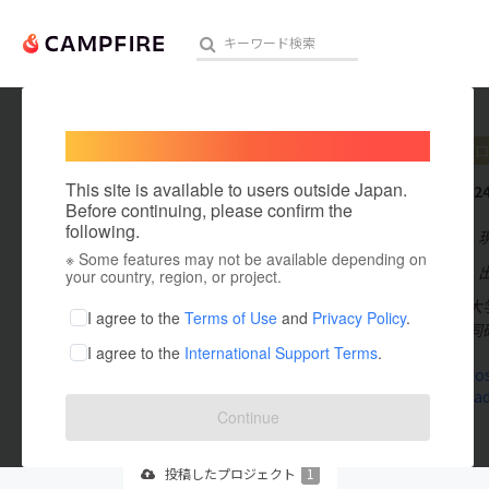
Welcome,
International users
MSPJ
プ
人気のプロジェクト
注目のリ
This site is available to users outside Japan.
これまでに2
Before continuing, please confirm the
following.
在住国：日本
※ Some features may not be available depending on
アート・写真
出身国：日本
your country, region, or project.
東京有明医療大
テクノロジー・ガジェット
I agree to the
Terms of Use
and
Privacy Policy
.
テを使った共同
I agree to the
International Support Terms
.
映像・映画
msjp.jimdos
cocochimad
ビジネス・起業
Continue
まちづくり・地域活性化
投稿した
プロジェクト
1