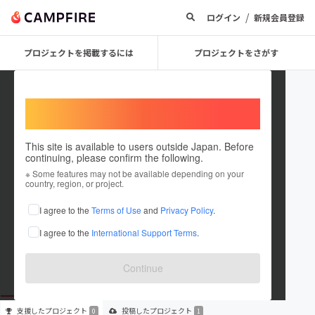
/
ログイン
新規会員登録
プロジェクトを掲載するには
プロジェクトをさがす
Welcome,
International users
This site is available to users outside Japan. Before
continuing, please confirm the following.
MRSK2017
※ Some features may not be available depending on your
country, region, or project.
プロジェクトオーナー
I agree to the
Terms of Use
and
Privacy Policy
.
これまでに1件のプロジェクトを投稿しています
I agree to the
International Support Terms
.
在住国：未設定
出身国：未設定
Continue
支援した
プロジェクト
投稿した
プロジェクト
0
1