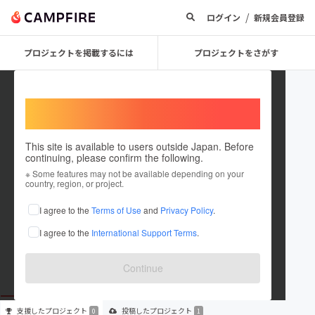
/
ログイン
新規会員登録
プロジェクトを掲載するには
プロジェクトをさがす
Welcome,
International users
This site is available to users outside Japan. Before
continuing, please confirm the following.
MOI MOI_school
※ Some features may not be available depending on your
country, region, or project.
プロジェクトオーナー
I agree to the
Terms of Use
and
Privacy Policy
.
これまでに1件のプロジェクトを投稿しています
I agree to the
International Support Terms
.
在住国：日本
現在地：宮崎県
出身国：日本
出身地：宮崎県
Continue
支援した
プロジェクト
投稿した
プロジェクト
0
1