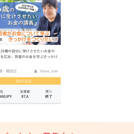
CAMPFIRE for Social Good
CAMPFIRE Creation
CAMPFIREふるさと納税
machi-ya
コミュニティ
県
26歳の自分に受けさせたいお金の
」を広め、若者のお金を学ぶきっかけ
籍・雑誌出
Yasue_Issei
SUCCESS
在
支援者
残り
000JPY
87人
終了