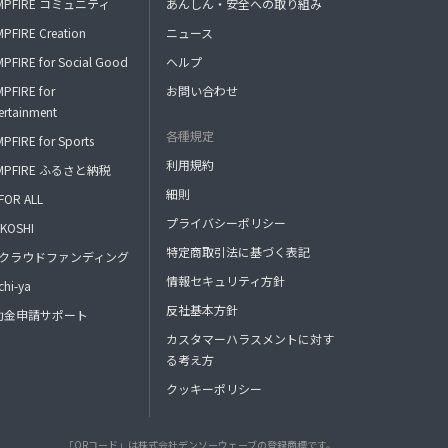
MPFIRE コミュニティ
あんしん・安全への取り組み
PFIRE Creation
ニュース
PFIRE for Social Good
ヘルプ
PFIRE for
お問い合わせ
ertainment
各種規定
PFIRE for Sports
利用規約
MPFIRE ふるさと納税
細則
FOR ALL
プライバシーポリシー
KOSHI
特定商取引法に基づく表記
FAクラウドファンディング
情報セキュリティ方針
hi-ya
反社基本方針
助金申請サポート
カスタマーハラスメントに対す
る考え方
クッキーポリシー
「QRコード」は株式会社デンソーウェーブの登録商標です。