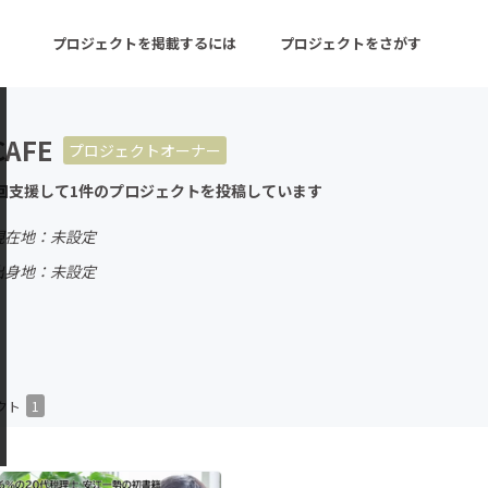
プロジェクトを掲載するには
プロジェクトをさがす
CAFE
プロジェクトオーナー
ターン
注目の新着プロジェクト
募集終了が近いプロ
回支援して1件のプロジェクトを投稿しています
現在地：未設定
音楽
舞台・パフォーマンス
出身地：未設定
ゲーム・サービス開発
フード・飲食店
書籍・雑誌出版
アニメ・漫画
チャレンジ
ビューティー・ヘルス
クト
1