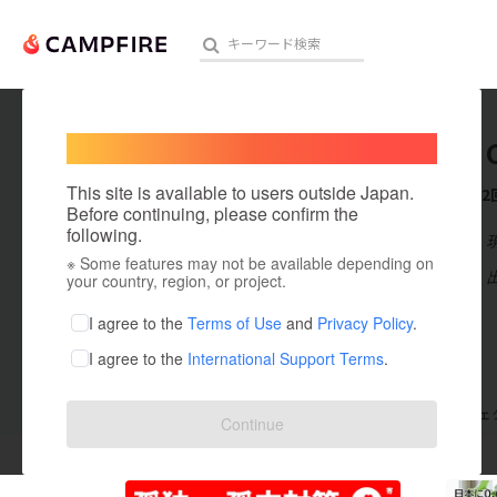
Welcome,
International users
MINORI 
人気のプロジェクト
注目のリ
This site is available to users outside Japan.
これまでに2
Before continuing, please confirm the
following.
在住国：日本
※ Some features may not be available depending on
アート・写真
出身国：日本
your country, region, or project.
テクノロジー・ガジェット
I agree to the
Terms of Use
and
Privacy Policy
.
I agree to the
International Support Terms
.
映像・映画
ビジネス・起業
支援した
プロジェクト
2
投稿した
プロジェ
Continue
まちづくり・地域活性化