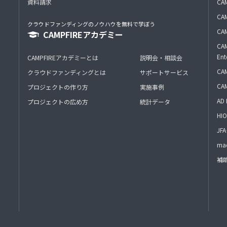
資料請求
CA
CAM
クラウドファンディングのノウハウを無料で学ぼう
CAM
CAMPFIREアカデミー
CAM
Ent
CAMPFIREアカデミーとは
説明会・相談会
CAM
クラウドファンディングとは
サポートサービス
CA
プロジェクトの作り方
実施事例
AD 
プロジェクトの広め方
統計データ
HIO
J
mac
補