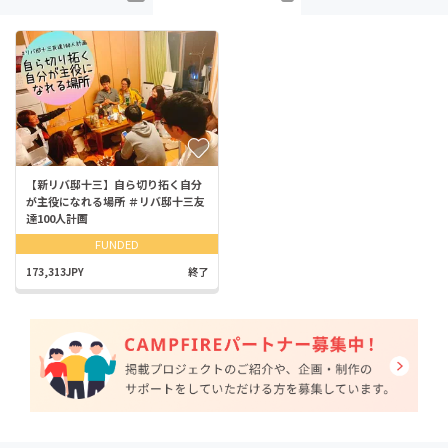
【新リバ邸十三】自ら切り拓く自分
が主役になれる場所 ＃リバ邸十三友
達100人計画
FUNDED
173,313JPY
終了