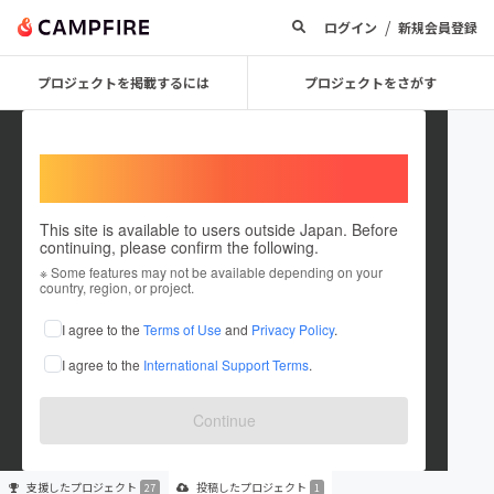
/
ログイン
新規会員登録
プロジェクトを掲載するには
プロジェクトをさがす
Welcome,
International users
This site is available to users outside Japan. Before
continuing, please confirm the following.
まだたまご
※ Some features may not be available depending on your
country, region, or project.
プロジェクトオーナー
I agree to the
Terms of Use
and
Privacy Policy
.
これまでに27回支援して1件のプロジェクトを投稿しています
I agree to the
International Support Terms
.
在住国：日本
現在地：未設定
出身国：日本
出身地：未設定
Continue
支援した
プロジェクト
投稿した
プロジェクト
27
1