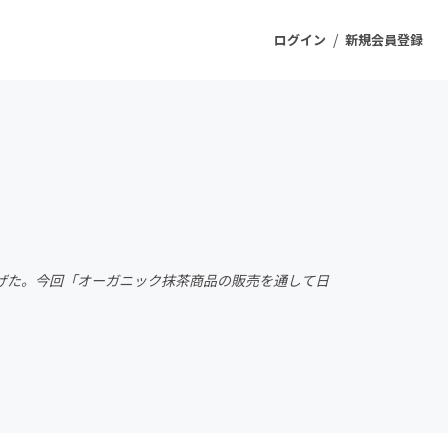
/
ログイン
新規会員登録
ジェクト
もうすぐ公開されます
プロダクト
ち上げた。今回「オーガニック抹茶商品の販売を通して日
ファッション
スポーツ
ケア
ソーシャルグッド