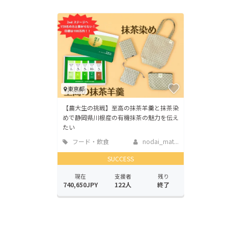
東京都
【農大生の挑戦】至高の抹茶羊羹と抹茶染
めで静岡県川根産の有機抹茶の魅力を伝え
たい
フード・飲食
nodai_mat...
店
SUCCESS
現在
支援者
残り
740,650JPY
122人
終了