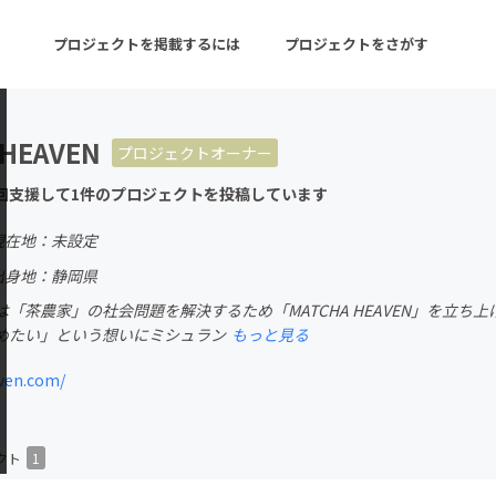
プロジェクトを掲載するには
プロジェクトをさがす
 HEAVEN
プロジェクトオーナー
ターン
注目の新着プロジェクト
募集終了が近いプロ
回支援して1件のプロジェクトを投稿しています
現在地：未設定
音楽
舞台・パフォーマンス
出身地：静岡県
「茶農家」の社会問題を解決するため「MATCHA HEAVEN」を立
ゲーム・サービス開発
フード・飲食店
めたい」という想いにミシュラン
もっと見る
書籍・雑誌出版
アニメ・漫画
ven.com/
チャレンジ
ビューティー・ヘルス
クト
1