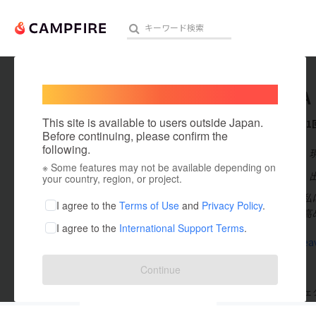
Welcome,
International users
MATCHA
人気のプロジェクト
注目のリ
This site is available to users outside Japan.
これまでに1
Before continuing, please confirm the
following.
在住国：日本
※ Some features may not be available depending on
アート・写真
出身国：日本
your country, region, or project.
静岡で育った私は
テクノロジー・ガジェット
I agree to the
Terms of Use
and
Privacy Policy
.
本茶の需要を高
I agree to the
International Support Terms
.
映像・映画
matchahea
ビジネス・起業
Continue
まちづくり・地域活性化
支援した
プロジェクト
1
投稿した
プロジェ