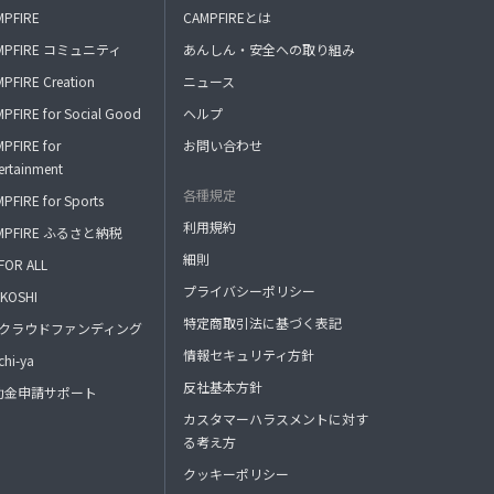
MPFIRE
CAMPFIREとは
MPFIRE コミュニティ
あんしん・安全への取り組み
PFIRE Creation
ニュース
PFIRE for Social Good
ヘルプ
PFIRE for
お問い合わせ
ertainment
各種規定
PFIRE for Sports
利用規約
MPFIRE ふるさと納税
細則
FOR ALL
プライバシーポリシー
KOSHI
特定商取引法に基づく表記
FAクラウドファンディング
情報セキュリティ方針
hi-ya
反社基本方針
助金申請サポート
カスタマーハラスメントに対す
る考え方
クッキーポリシー