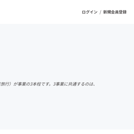
/
ログイン
新規会員登録
ジェクト
もうすぐ公開されます
プロダクト
珍旅行）が事業の3本柱です。3事業に共通するのは、
ファッション
スポーツ
ケア
ソーシャルグッド