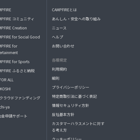
MPFIRE
CAMPFIREとは
MPFIRE コミュニティ
あんしん・安全への取り組み
PFIRE Creation
ニュース
PFIRE for Social Good
ヘルプ
PFIRE for
お問い合わせ
ertainment
各種規定
PFIRE for Sports
利用規約
MPFIRE ふるさと納税
細則
FOR ALL
プライバシーポリシー
KOSHI
特定商取引法に基づく表記
FAクラウドファンディング
情報セキュリティ方針
hi-ya
反社基本方針
助金申請サポート
カスタマーハラスメントに対す
る考え方
クッキーポリシー