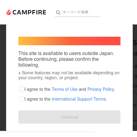
Welcome,
International users
MANGOS
人気のプロジェクト
注目のリ
This site is available to users outside Japan.
これまでに1
Before continuing, please confirm the
following.
在住国：日本
※ Some features may not be available depending on
アート・写真
出身国：日本
your country, region, or project.
MANGOST
テクノロジー・ガジェット
I agree to the
Terms of Use
and
Privacy Policy
.
楽しや美味しい
I agree to the
International Support Terms
.
映像・映画
mangosteen
ビジネス・起業
Continue
まちづくり・地域活性化
支援した
プロジェクト
1
投稿した
プロジェ