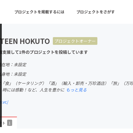
プロジェクトを掲載するには
プロジェクトをさがす
TEEN HOKUTO
プロジェクトオーナー
ターン
注目の新着プロジェクト
募集終了が近いプロ
回支援して1件のプロジェクトを投稿しています
現在地：未設定
音楽
舞台・パフォーマンス
出身地：未設定
EENは「食」（ケータリング）「酒」（輸入・卸売・万珍酒店）「旅」（万
ゲーム・サービス開発
フード・飲食店
、時には感動！など、人生を豊かに
もっと見る
書籍・雑誌出版
アニメ・漫画
.vc/
チャレンジ
ビューティー・ヘルス
クト
1