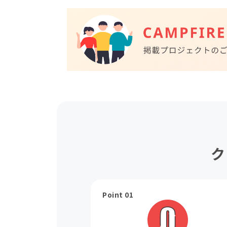
ク
Point 01