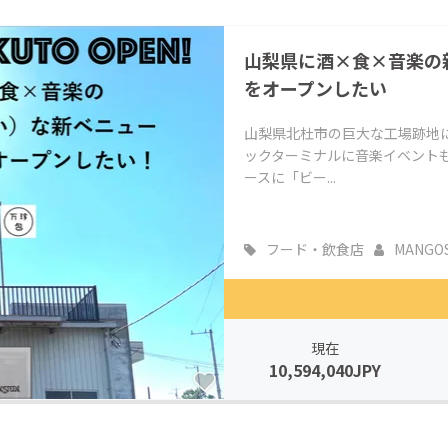
CAMPFIRE for Social Good
CAMPFIRE Creation
山梨県に酒×食×音楽の新
CAMPFIREふるさと納税
machi-ya
コミュニティ
をオープンしたい
山梨県北杜市の巨大な工場跡地
ックターミナルに音楽イベント
ースに「ビー...
フード・飲食店
MANGOS
現在
10,594,040JPY