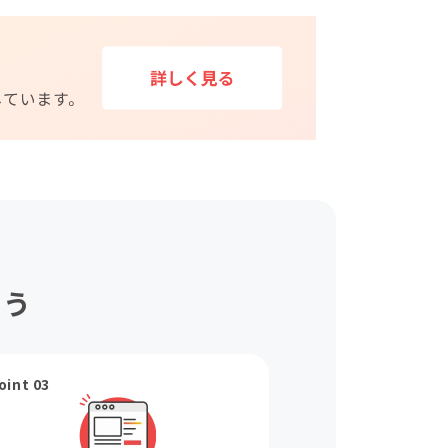
ょう
oint 03