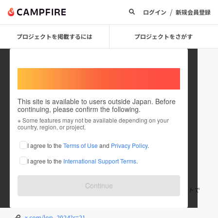
/
ログイン
新規会員登録
プロジェクトを掲載するには
プロジェクトをさがす
Welcome,
International users
This site is available to users outside Japan. Before
continuing, please confirm the following.
Little One Project
※ Some features may not be available depending on your
country, region, or project.
プロジェクトオーナー
I agree to the
Terms of Use
and
Privacy Policy
.
これまでに1件のプロジェクトを投稿しています
I agree to the
International Support Terms
.
在住国：日本
現在地：未設定
出身国：日本
出身地：未設定
Continue
短編映画「母娘-おやこ-」を作成するために立ち上げたプロジェクトで
す。
x.com/lop_2024?s=21