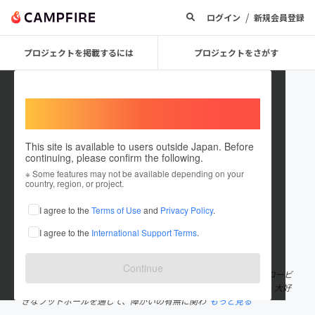
/
ログイン
新規会員登録
プロジェクトを掲載するには
プロジェクトをさがす
Welcome,
International users
This site is available to users outside Japan. Before
continuing, please confirm the following.
LiROAD
※ Some features may not be available depending on your
country, region, or project.
プロジェクトオーナー
I agree to the
Terms of Use
and
Privacy Policy
.
これまでに1件のプロジェクトを投稿しています
I agree to the
International Support Terms
.
在住国：日本
現在地：東京都
出身国：日本
出身地：未設定
Continue
LiROAD(リロード)は、元フットサル日本代表選手の横江怜と現役ロービ
ジョンフットサル選手（視覚障がい者フットサル）の中澤朋希が、大好
きなフットボールを通じて、障がいの有無に関わ
もっと見る