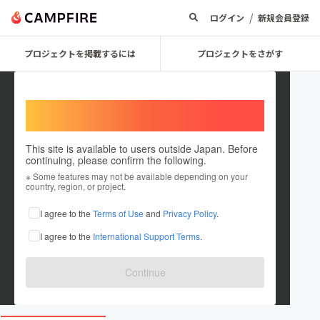
/
ログイン
新規会員登録
プロジェクトを掲載するには
プロジェクトをさがす
Welcome,
International users
This site is available to users outside Japan. Before
continuing, please confirm the following.
Laughtale_Project
※ Some features may not be available depending on your
country, region, or project.
プロジェクトオーナー
I agree to the
Terms of Use
and
Privacy Policy
.
これまでに1件のプロジェクトを投稿しています
I agree to the
International Support Terms
.
在住国：タイ
出身国：日本
出身地：三重県
Continue
laughtale.sc