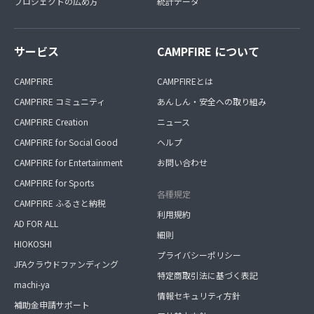
プロジェクトの広め方
統計データ
サービス
CAMPFIRE について
CAMPFIRE
CAMPFIREとは
CAMPFIRE コミュニティ
あんしん・安全への取り組み
CAMPFIRE Creation
ニュース
CAMPFIRE for Social Good
ヘルプ
CAMPFIRE for Entertainment
お問い合わせ
CAMPFIRE for Sports
各種規定
CAMPFIRE ふるさと納税
利用規約
AD FOR ALL
細則
HIOKOSHI
プライバシーポリシー
JFAクラウドファンディング
特定商取引法に基づく表記
machi-ya
情報セキュリティ方針
補助金申請サポート