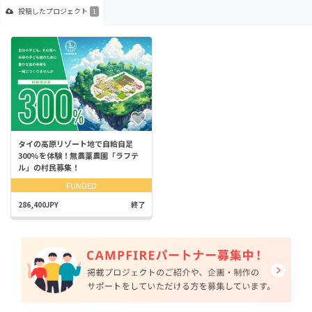
投稿した
プロジェクト
1
タイの高原リゾート地で自給自足
300%を体験！無農薬農園「ラフテ
ル」の村民募集！
FUNDED
286,400JPY
終了