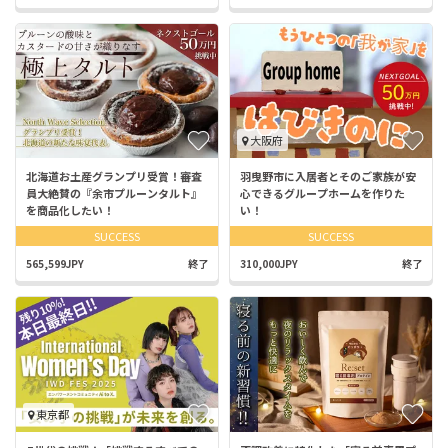
大阪府
北海道お土産グランプリ受賞！審査
羽曳野市に入居者とそのご家族が安
員大絶賛の『余市プルーンタルト』
心できるグループホームを作りた
を商品化したい！
い！
SUCCESS
SUCCESS
565,599JPY
終了
310,000JPY
終了
東京都