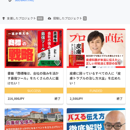
支援した
プロジェクト
投稿した
プロジェクト
908
5
書籍「商標権は、会社の強みを活か
皮膚に困っているすべての人に「皮
す最強ツール」をたくさんの人に届
膚トラブルの治し方大全」を広めた
けたい！
い！
SUCCESS
FUNDED
216,000JPY
終了
2,500JPY
終了