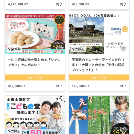
4,140,100JPY
終了
466,000JPY
終了
宮城県
大阪府
一口で宮城の味を楽しめる「シャシ
災害時のトレーラー型トイレを作り
ャカマ」を広めたい！
ます！大阪市との協定「天使の羽根
プロジェクト」！
SUCCESS
SUCCESS
466,000JPY
終了
500,000JPY
終了
大阪府