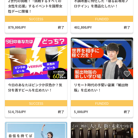
Z世代の挑戦！「挑戦するすべての
不調改善に特化した「寝る前専用プ
女性を応援」するイベントを国際女
ロテイン」を商品化したい！
性デーに開催！
SUCCESS
FUNDED
879,000JPY
終了
402,800JPY
終了
今日のあなたはピンクか灰色か？気
リモート時代の手堅い副業「輸出物
分を表すビールを広めたい！
販」を広めたい！
SUCCESS
FUNDED
514,750JPY
終了
5,000JPY
終了