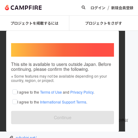
/
ログイン
新規会員登録
プロジェクトを掲載するには
プロジェクトをさがす
Welcome,
International users
This site is available to users outside Japan. Before
continuing, please confirm the following.
小西光治
※ Some features may not be available depending on your
country, region, or project.
プロジェクトオーナー
I agree to the
Terms of Use
and
Privacy Policy
.
これまでに908回支援して5件のプロジェクトを投稿しています
I agree to the
International Support Terms
.
在住国：日本
現在地：大阪府
出身国：日本
出身地：大阪府
Continue
クラウドファンディングのプロデュースをやっております。 毎月10件以
上のクラウドファンディングを手掛けています。
subakiri.net/