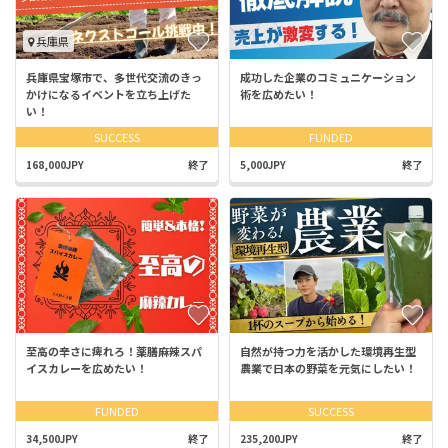
兵庫県
兵庫県宝塚市で、多世代交流のきっ
成功した企業のコミュニケーション
かけになるイベントを立ち上げた
術を広めたい！
い！
SUCCESS
FUNDED
168,000JPY
終了
5,000JPY
終了
至高の辛さに痺れろ！薬膳麻辣スパ
自然が持つ力を活かした環境再生型
イスカレーを広めたい！
農業で日本の野菜を元気にしたい！
FUNDED
SUCCESS
34,500JPY
終了
235,200JPY
終了