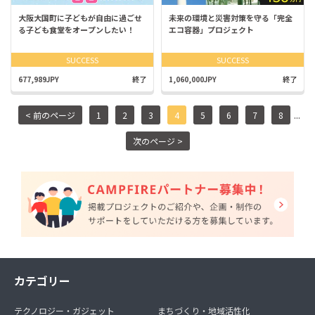
大阪大国町に子どもが自由に過ごせ
未来の環境と災害対策を守る「完全
る子ども食堂をオープンしたい！
エコ容器」プロジェクト
SUCCESS
SUCCESS
677,989JPY
終了
1,060,000JPY
終了
...
< 前のページ
1
2
3
4
5
6
7
8
次のページ >
カテゴリー
テクノロジー・ガジェット
まちづくり・地域活性化