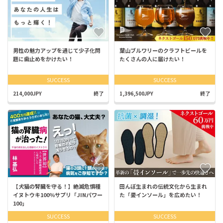
男性の魅力アップを通じて少子化問
葉山ブルワリーのクラフトビールを
題に歯止めをかけたい！
たくさんの人に届けたい！
SUCCESS
SUCCESS
214,000JPY
終了
1,396,500JPY
終了
【犬猫の腎臓を守る！】絶滅危惧種
田んぼ生まれの伝統文化から生まれ
イヌトウキ100％サプリ「JINパワー
た「畳インソール」を広めたい！
100」
SUCCESS
SUCCESS