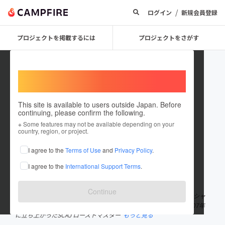
/
ログイン
新規会員登録
プロジェクトを掲載するには
プロジェクトをさがす
Welcome,
International users
This site is available to users outside Japan. Before
continuing, please confirm the following.
Kohtsu Kasai
※ Some features may not be available depending on your
country, region, or project.
プロジェクトオーナー
I agree to the
Terms of Use
and
Privacy Policy
.
これまでに1件のプロジェクトを投稿しています
I agree to the
International Support Terms
.
在住国：日本
現在地：神奈川県
出身国：日本
出身地：神奈川県
Continue
1997年、湘南・辻堂で「かさい珈琲」開業。2003年より日本スペシャ
ルティコーヒー協会（SCAJ）や共同購入グループなどで学び、2007年
に立ち上がったSCAJ ローストマスター
もっと見る