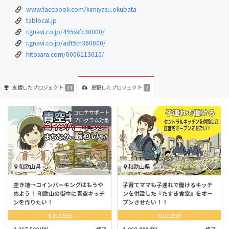
www.facebook.com/kimiyasu.okubata
tablocal.jp
r.gnavi.co.jp/495skfc30000/
r.gnavi.co.jp/adt5tn360000/
hitosara.com/0006113010/
支援した
プロジェクト
投稿した
プロジェクト
34
2
コロナサポート
プログラム対象
和歌山県
和歌山県
空き地→コインパーキングはもうや
子育てママも子連れで働けるキッチ
めよう！ 和歌山の街中に青空キッチ
ンを併設した『たすき食堂』をオー
ンを作りたい！
プンさせたい！！
SUCCESS
SUCCESS