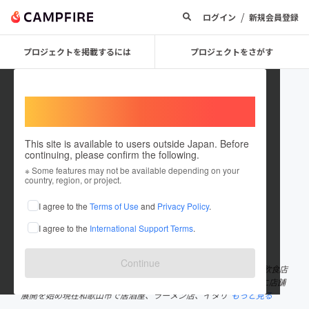
/
ログイン
新規会員登録
プロジェクトを掲載するには
プロジェクトをさがす
Welcome,
International users
This site is available to users outside Japan. Before
continuing, please confirm the following.
Kimiyasu Okubata
※ Some features may not be available depending on your
country, region, or project.
プロジェクトオーナー
I agree to the
Terms of Use
and
Privacy Policy
.
これまでに34回支援して2件のプロジェクトを投稿しています
I agree to the
International Support Terms
.
在住国：日本
現在地：和歌山県
出身国：日本
出身地：和歌山県
Continue
和歌山県和歌山市出身 １９７７年３月生まれ ２３歳より独立し飲食店
を開業５年前より「飲食業から始めるまちづくり」をコンセプトに店舗
展開を始め現在和歌山市で居酒屋、ラーメン店、イタリ
もっと見る