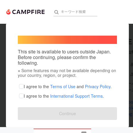
Welcome,
International users
城所 岩生
人気のプロジェクト
注目のリ
This site is available to users outside Japan.
これまでに1
Before continuing, please confirm the
following.
在住国：日本
※ Some features may not be available depending on
アート・写真
出身国：日本
your country, region, or project.
国際大学グロー
テクノロジー・ガジェット
I agree to the
Terms of Use
and
Privacy Policy
.
部卒業、ニュー
I agree to the
International Support Terms
.
映像・映画
www.facebo
x.com/kido
ビジネス・起業
Continue
www.instagr
まちづくり・地域活性化