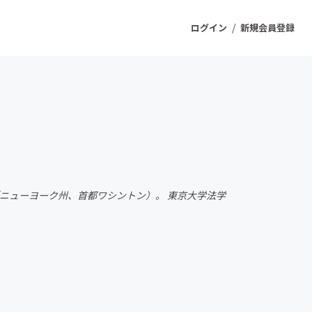
/
ログイン
新規会員登録
ジェクト
もうすぐ公開されます
プロダクト
（ニューヨーク州、首都ワシントン）。 東京大学法学
ファッション
スポーツ
ケア
ソーシャルグッド