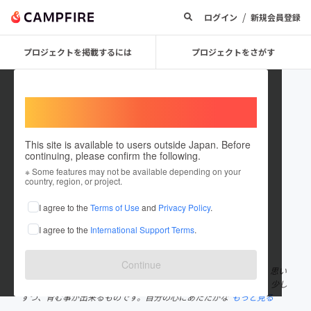
/
ログイン
新規会員登録
プロジェクトを掲載するには
プロジェクトをさがす
Welcome,
International users
This site is available to users outside Japan. Before
continuing, please confirm the following.
熊倉恵子
※ Some features may not be available depending on your
country, region, or project.
プロジェクトオーナー
I agree to the
Terms of Use
and
Privacy Policy
.
これまでに2回支援しています
I agree to the
International Support Terms
.
在住国：日本
現在地：静岡県
出身国：日本
出身地：未設定
Continue
私は学歴や知識よりも、大切な“心”を育むことを重んじています。思い
やりや素直さ、人を信じる気持ちは、どんなに過去がつらくとも、少し
ずつ、育む事が出来るものです。自分の心にあたたかな
もっと見る