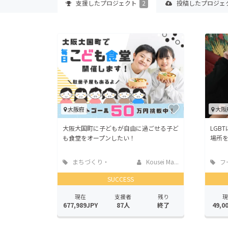
支援した
プロジェクト
2
投稿した
プロジェ
大阪府
大阪
大阪大国町に子どもが自由に過ごせる子ど
LGB
も食堂をオープンしたい！
場所
まちづくり・
Kousei Ma...
フ
地域活性化
店
SUCCESS
現在
支援者
残り
現
677,989JPY
87人
終了
49,0