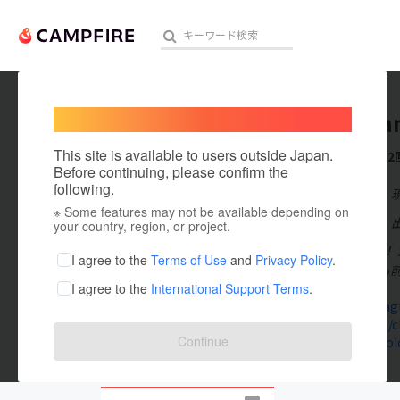
Welcome,
International users
Kazutya
人気のプロジェクト
注目のリ
This site is available to users outside Japan.
これまでに2
Before continuing, please confirm the
following.
在住国：日本
※ Some features may not be available depending on
アート・写真
出身国：日本
your country, region, or project.
初めまして！！
テクノロジー・ガジェット
I agree to the
Terms of Use
and
Privacy Policy
.
GBTQ活動にも
I agree to the
International Support Terms
.
映像・映画
www.instagr
curama.jp/c
ビジネス・起業
Continue
x.com/alcol
まちづくり・地域活性化