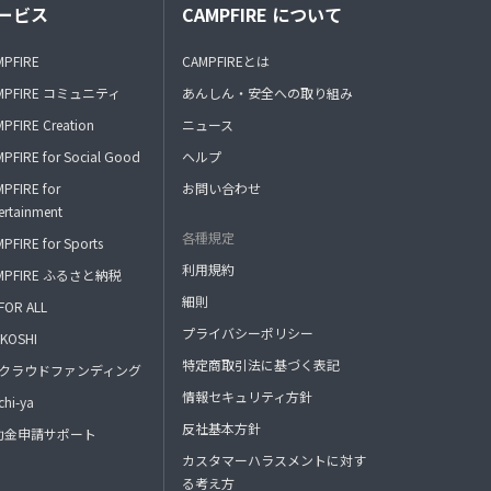
ービス
CAMPFIRE について
MPFIRE
CAMPFIREとは
MPFIRE コミュニティ
あんしん・安全への取り組み
PFIRE Creation
ニュース
PFIRE for Social Good
ヘルプ
PFIRE for
お問い合わせ
ertainment
各種規定
PFIRE for Sports
利用規約
MPFIRE ふるさと納税
細則
FOR ALL
プライバシーポリシー
KOSHI
特定商取引法に基づく表記
FAクラウドファンディング
情報セキュリティ方針
hi-ya
反社基本方針
助金申請サポート
カスタマーハラスメントに対す
る考え方