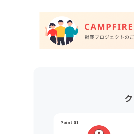
ク
Point 01