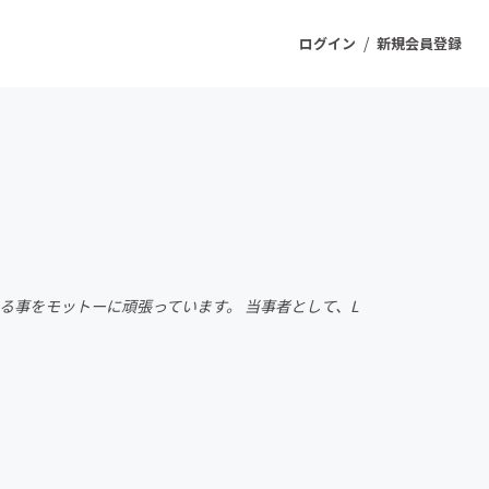
/
ログイン
新規会員登録
ジェクト
もうすぐ公開されます
プロダクト
る事をモットーに頑張っています。 当事者として、L
ファッション
スポーツ
ケア
ソーシャルグッド