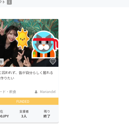
クト
1
CAMPFIRE for Social Good
CAMPFIRE Creation
CAMPFIREふるさと納税
machi-ya
コミュニティ
府
Tに囚われず、皆が自分らしく居れる
を作りたい
ード・飲食
Mariandel
FUNDED
在
支援者
残り
00JPY
3人
終了