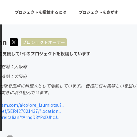
プロジェクトを掲載するには
プロジェクトをさがす
nn
プロジェクトオーナー
ターン
注目の新着プロジェクト
募集終了が近いプロ
回支援して1件のプロジェクトを投稿しています
現在地：大阪府
音楽
舞台・パフォーマンス
出身地：大阪府
 大阪を拠点に料理人として活動しています。 皆様に日々美味しいを届け
ゲーム・サービス開発
フード・飲食店
前向きに取り組んでいます。
書籍・雑誌出版
アニメ・漫画
am.com/alcolore_izumiotsu?...
hef/SER427021437/?location...
チャレンジ
ビューティー・ヘルス
oreItalian?t=rhqD3YPxDJhcJ...