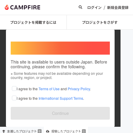
/
ログイン
新規会員登録
プロジェクトを掲載するには
プロジェクトをさがす
Welcome,
International users
This site is available to users outside Japan. Before
continuing, please confirm the following.
Katsuyoshi Sato
※ Some features may not be available depending on your
country, region, or project.
プロジェクトオーナー
I agree to the
Terms of Use
and
Privacy Policy
.
これまでに1件のプロジェクトを投稿しています
I agree to the
International Support Terms
.
在住国：未設定
出身国：未設定
Continue
支援した
プロジェクト
投稿した
プロジェクト
0
1